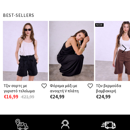
BEST-SELLERS
NEW
Τζιν σορτς με
Φόρεμα μάξι με
Τζιν βερμούδα
γυριστό τελείωμα
ανοιχτή V πλάτη
βαμβακερή
€16,99
€24,99
€24,99
€21,99