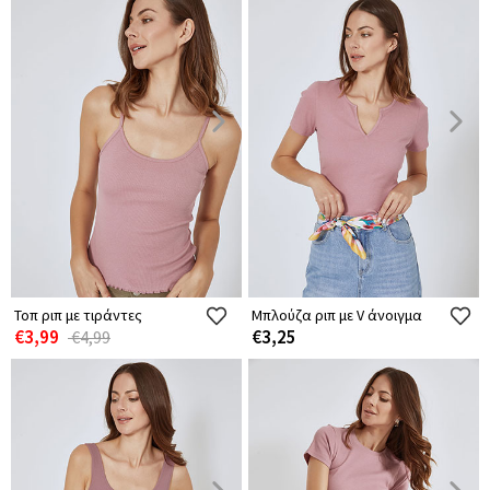
Τοπ ριπ με τιράντες
Μπλούζα ριπ με V άνοιγμα
€3,99
€3,25
€4,99