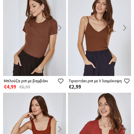
Μπλούζα ριπ με βαμβάκι
Τιραντάκι ριπ με V λαιμόκοψη
€4,99
€2,99
€6,99