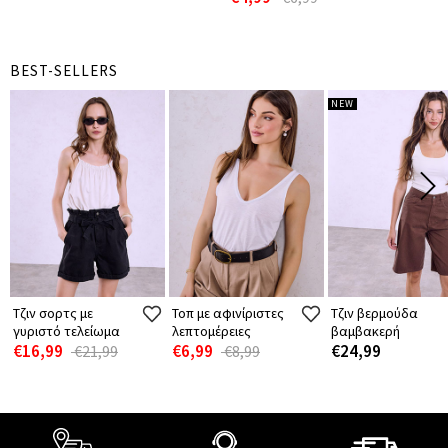
BEST-SELLERS
NEW
Τζιν σορτς με
Τοπ με αφινίριστες
Τζιν βερμούδα
γυριστό τελείωμα
λεπτομέρειες
βαμβακερή
€16,99
€6,99
€24,99
€21,99
€8,99