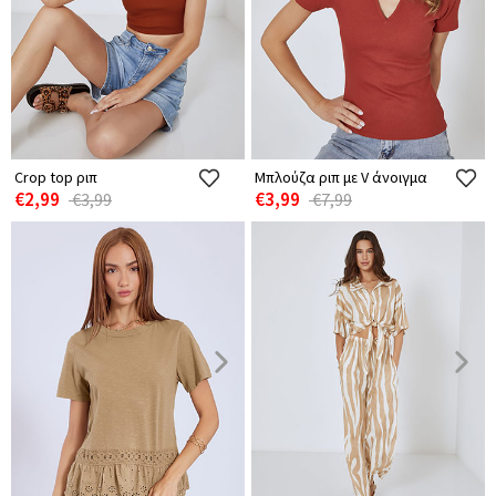
Crop top ριπ
Μπλούζα ριπ με V άνοιγμα
€2,99
€3,99
€3,99
€7,99