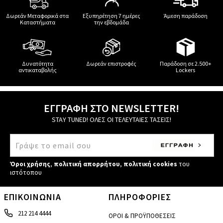
Δωρεάν Μεταφορικά στα
Εξυπηρέτηση 7 ημέρες
Άμεση παράδοση
Καταστήματα
την εβδομάδα
Δυνατότητα
Δωρεάν επιστροφές
Παράδοση σε 2.500+
αντικαταβολής
Lockers
ΕΓΓΡΑΦΗ ΣΤΟ NEWSLETTER!
STAY TUNED! ΟΛΕΣ ΟΙ ΤΕΛΕΥΤΑΙΕΣ ΤΑΣΕΙΣ!
Όροι χρήσης
,
πολιτική απορρήτου
,
πολιτική cookies
του
ιστότοπου
ΕΠΙΚΟΙΝΩΝΙΑ
ΠΛΗΡΟΦΟΡΙΕΣ
212 214 4444
ΟΡΟΙ & ΠΡΟΫΠΟΘΕΣΕΙΣ