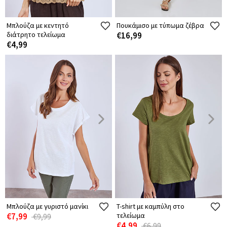
Μπλούζα με κεντητό
Πουκάμισο με τύπωμα ζέβρα
διάτρητο τελείωμα
€16,99
€4,99
Μπλούζα με γυριστό μανίκι
T-shirt με καμπύλη στο
€7,99
τελείωμα
€9,99
€4,99
€6,99