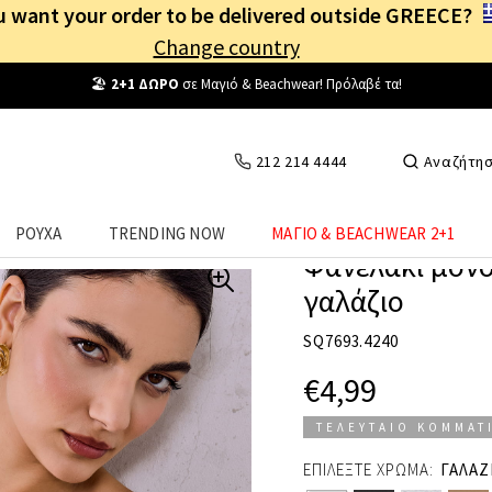
 want your order to be delivered outside GREECE?
Change country
Δωρεάν Μεταφορικά
από
25€
! Συνδέσου κι επωφελήσου
καθημερινά
!
212 214 4444
Αναζήτη
ΡΟΥΧΑ
TRENDING NOW
ΜΑΓΙΟ & BEACHWEAR 2+1
Φανελάκι μονό
γαλάζιο
SQ7693.4240
€4,99
ΤΕΛΕΥΤΑΙΟ ΚΟΜΜΑΤ
ΕΠΙΛΕΞΤΕ ΧΡΩΜΑ:
ΓΑΛΑΖ