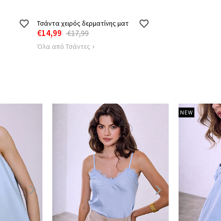
Τσάντα χειρός δερματίνης ματ
€14,99
€17,99
Όλα από Τσάντες
NEW