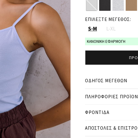
ΕΠΙΛΕΞΤΕ ΜΕΓΕΘΟΣ:
S-M
L-XL
ΚΑΝΟΝΙΚΗ ΕΦΑΡΜΟΓΗ
ΠΡΟ
ΟΔΗΓΟΣ ΜΕΓΕΘΩΝ
ΠΛΗΡΟΦΟΡΙΕΣ ΠΡΟΪΟ
● ΚΑΝΟΝΙΚΗ ΕΦΑΡΜΟΓΗ
● Το μοντέλο είναι 1,77 
ΦΡΟΝΤΙΔΑ
Μετρήσεις προϊόντος
ΑΠΟΣΤΟΛΕΣ & ΕΠΙΣΤΡ
cm
in