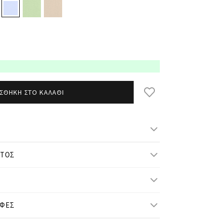
ΣΘΗΚΗ ΣΤΟ ΚΑΛΑΘΙ
ΝΤΟΣ
μ/ ύψος και φοράει S/M
ΟΦΕΣ
S-M
L-XL