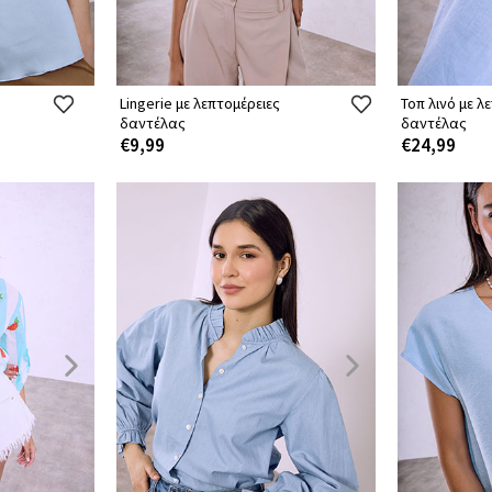
Lingerie με λεπτομέρειες
Τοπ λινό με λ
δαντέλας
δαντέλας
€9,99
€24,99