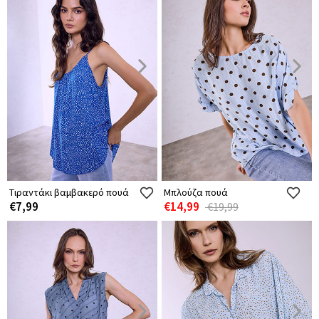
Τιραντάκι βαμβακερό πουά
Μπλούζα πουά
€7,99
€14,99
€19,99