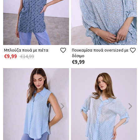
Μπλούζα πουά με πιέτα
Πουκαμίσα πουά oversized με
€9,99
δέσιμο
€14,99
€9,99