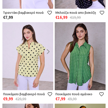
Τιραντάκι βαμβακερό πουά
Μπλούζα πουά απο βισκόζη
€7,99
€16,99
€19,99
Πουκάμισο βαμβακερό πουά
Πουκάμισο πουά αμάνικο
€9,99
€7,99
€29,99
€9,99