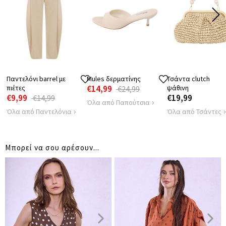
66
67
69
7
ΩΜΩΝ
ΠΕΡΙΦΕΡΕΙΑ
110
114
118
1
Παντελόνι barrel με
Mules δερματίνης
Τσάντα clutch
πιέτες
€14,99
ψάθινη
€24,99
€9,99
€19,99
€14,99
Όλα από Παπούτσια
Όλα από Παντελόνια
Όλα από Τσάντες
Μπορεί να σου αρέσουν...