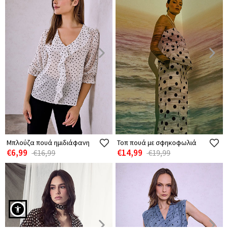
Μπλούζα πουά ημιδιάφανη
Τοπ πουά με σφηκοφωλιά
€6,99
€14,99
€16,99
€19,99