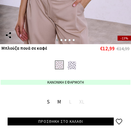
-13%
€12,99
Μπλούζα πουά σε καφέ
€14,99
ΚΑΝΟΝΙΚΗ ΕΦΑΡΜΟΓΗ
S
M
L
XL
ΠΡΟΣΘΗΚΗ ΣΤΟ ΚΑΛΑΘΙ