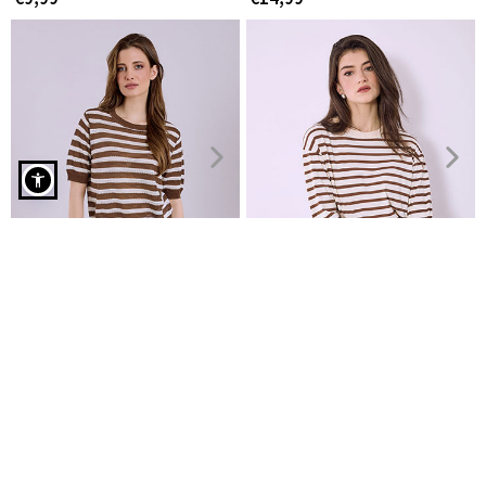
Μπλούζα ριγέ polo σε καφέ
Μπλούζα με διάτρητες
Μπλούζα ριγέ με βαμβάκι
λεπτομέρειες
€9,99
€14,99
€9,99