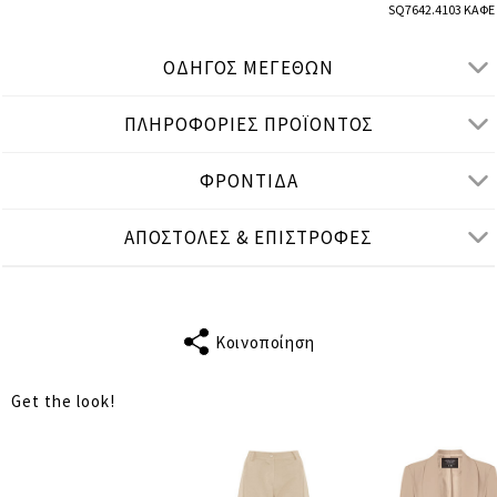
SQ7642.4103 ΚΑΦΕ
ΟΔΗΓΟΣ ΜΕΓΕΘΩΝ
ΠΛΗΡΟΦΟΡΙΕΣ ΠΡΟΪΟΝΤΟΣ
● ΣΤΕΝΗ ΕΦΑΡΜΟΓΗ
● Το μοντέλο είναι 1,80 μ/ ύψος και φοράει S/M
ΦΡΟΝΤΙΔΑ
Μετρήσεις προϊόντος
ΑΠΟΣΤΟΛΕΣ & ΕΠΙΣΤΡΟΦΕΣ
cm
in
S-M
L-XL
ΜΗΚΟΣ
16
17
ΜΑΝΙΚΙΟΥ
Κοινοποίηση
ΣΤΗΘΟΣ
84
90
Get the look!
ΜΕΣΗ
74
80
ΜΗΚΟΣ
47
51
ΑΠΟΣΤΑΣΗ