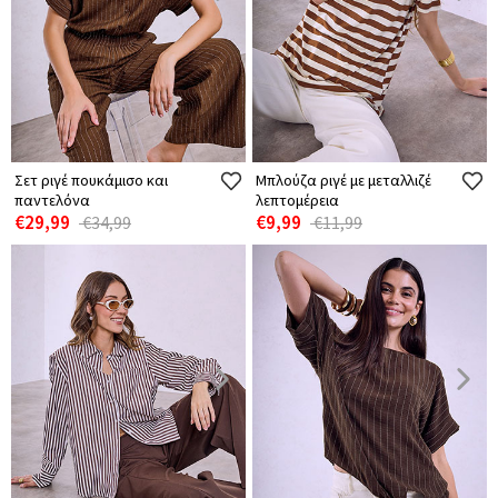
Σετ ριγέ πουκάμισο και
Μπλούζα ριγέ με μεταλλιζέ
παντελόνα
λεπτομέρεια
€29,99
€9,99
€34,99
€11,99