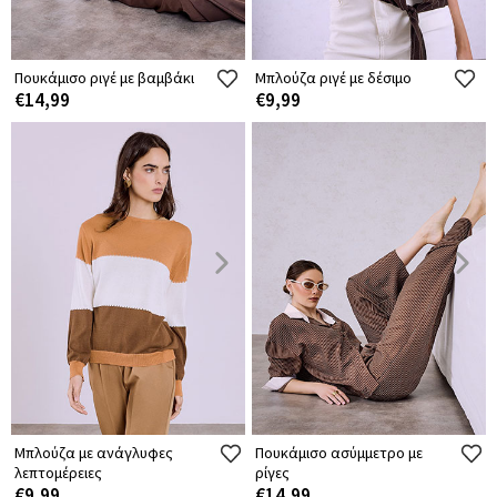
Πουκάμισο ριγέ με βαμβάκι
Μπλούζα ριγέ με δέσιμο
€14,99
€9,99
Μπλούζα με ανάγλυφες
Πουκάμισο ασύμμετρο με
λεπτομέρειες
ρίγες
€9,99
€14,99