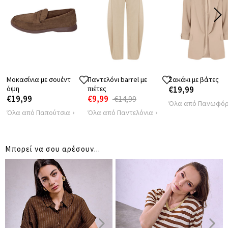
39
42
ΩΜΩΝ
ΠΕΡΙΦΕΡΕΙΑ
76
82
Μοκασίνια με σουέντ
Παντελόνι barrel με
Σακάκι με βάτες
όψη
πιέτες
€19,99
€19,99
€9,99
€14,99
Όλα από Πανωφόρ
Όλα από Παπούτσια
Όλα από Παντελόνια
Μπορεί να σου αρέσουν...