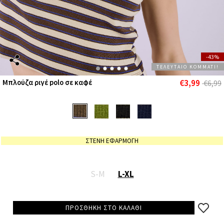
-43%
ΤΕΛΕΥΤΑΙΟ ΚΟΜΜΑΤΙ!
€3,99
Μπλούζα ριγέ polo σε καφέ
€6,99
ΣΤΕΝΗ ΕΦΑΡΜΟΓΗ
S-M
L-XL
ΠΡΟΣΘΗΚΗ ΣΤΟ ΚΑΛΑΘΙ