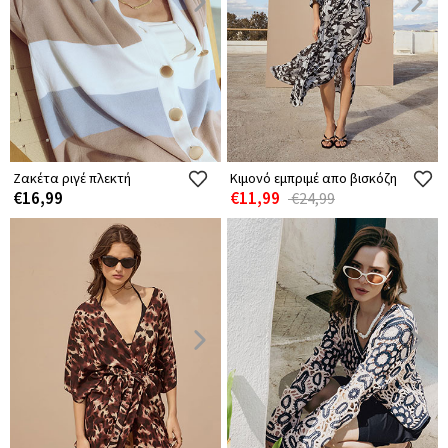
Ζακέτα ριγέ πλεκτή
Κιμονό εμπριμέ απο βισκόζη
€16,99
€11,99
€24,99