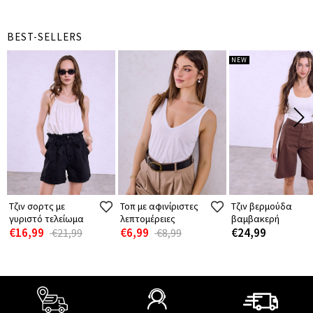
BEST-SELLERS
NEW
Τζιν σορτς με
Τοπ με αφινίριστες
Τζιν βερμούδα
γυριστό τελείωμα
λεπτομέρειες
βαμβακερή
€16,99
€6,99
€24,99
€21,99
€8,99