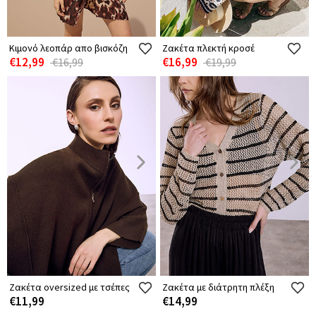
Κιμονό λεοπάρ απο βισκόζη
Ζακέτα πλεκτή κροσέ
€12,99
€16,99
€16,99
€19,99
Ζακέτα oversized με τσέπες
Ζακέτα με διάτρητη πλέξη
€11,99
€14,99