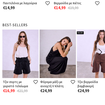
Παντελόνα με λαχούρια
Βερμούδα με πιέτες
€14,99
€14,99
€19,99
BEST-SELLERS
NEW
Τζιν σορτς με
Φόρεμα μάξι με
Τζιν βερμούδα
γυριστό τελείωμα
ανοιχτή V πλάτη
βαμβακερή
€16,99
€24,99
€24,99
€21,99