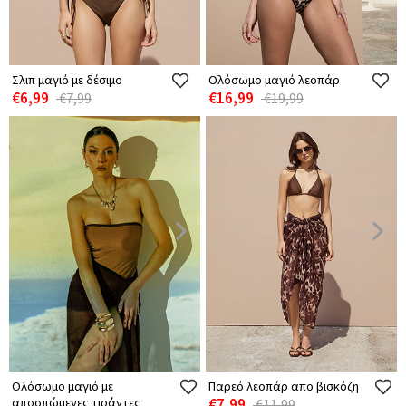
Σλιπ μαγιό με δέσιμο
Ολόσωμο μαγιό λεοπάρ
€6,99
€16,99
€7,99
€19,99
Ολόσωμο μαγιό με
Παρεό λεοπάρ απο βισκόζη
αποσπώμενες τιράντες
€7,99
€11,99