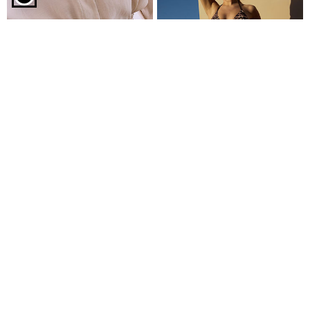
Ολόσωμο μαγιό με άνοιγμα πίσω σε καφέ σκούρο
Ζώνη δερματίνης λεπτή
Μπικίνι σετ με παρεό λεοπάρ
€3,99
€19,99
€6,99
€24,99
Είδες πρόσφατα