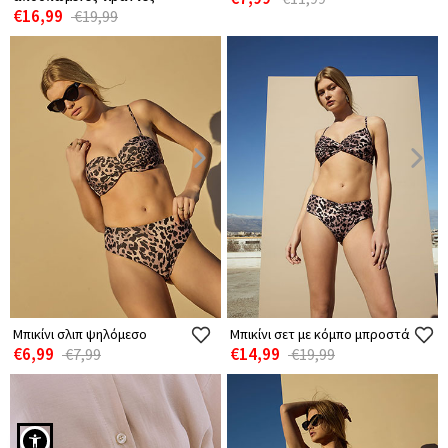
€16,99
€19,99
Μπικίνι σλιπ ψηλόμεσο
Μπικίνι σετ με κόμπο μπροστά
€6,99
€14,99
€7,99
€19,99