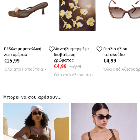
Πέδιλα με μεταλλική
Μαντήλι εμπριμέ με
Γυαλιά ηλίου
λεπτομέρεια
διαβάθμιση
πεταλούδα
€15,99
χρώματος
€4,99
€4,99
€7,99
Όλα από Παπούτσια
Όλα από Αξεσουά
Όλα από Αξεσουάρ
Μπορεί να σου αρέσουν...