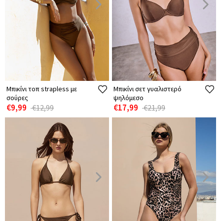
Μπικίνι τοπ strapless με
Μπικίνι σετ γυαλιστερό
σούρες
ψηλόμεσο
€9,99
€17,99
€12,99
€21,99