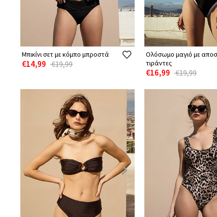
Μπικίνι σετ με κόμπο μπροστά
Ολόσωμο μαγιό με απο
€14,99
τιράντες
€19,99
€16,99
€19,99