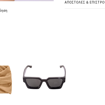
ΑΠΟΣΤΟΛΕΣ & ΕΠΙΣΤΡ
cm
in
S
ίηση
CUP
B
ΘΩΡΑΚΑΣ
6
ΜΕΣΗ
6
ΠΕΡΙΦΕΡΕΙΑ
7