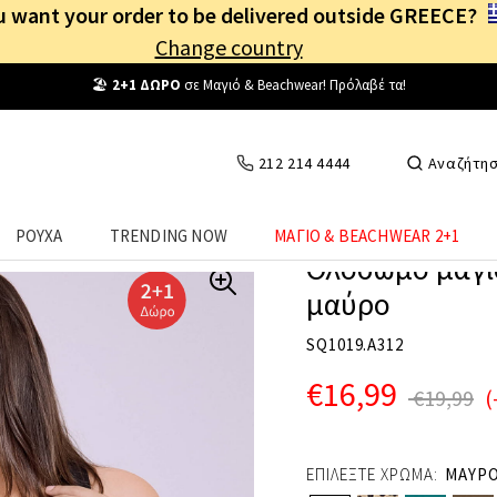
 want your order to be delivered outside GREECE?
Change country
Δωρεάν Μεταφορικά
από
25€
! Συνδέσου κι επωφελήσου
καθημερινά
!
212 214 4444
Αναζήτη
ΡΟΥΧΑ
TRENDING NOW
ΜΑΓΙΟ & BEACHWEAR 2+1
Ολόσωμο μαγιό
μαύρο
SQ1019.A312
€16,99
€19,99
(
ΕΠΙΛΕΞΤΕ ΧΡΩΜΑ:
ΜΑΥΡ