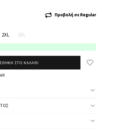
Προβολή σε
Regular
2XL
3XL
ΣΘΗΚΗ ΣΤΟ ΚΑΛΑΘΙ
των
ΝΤΟΣ
μ/ ύψος και φοράει S
 1,77 μ/ ύψος και φοράει 3XL