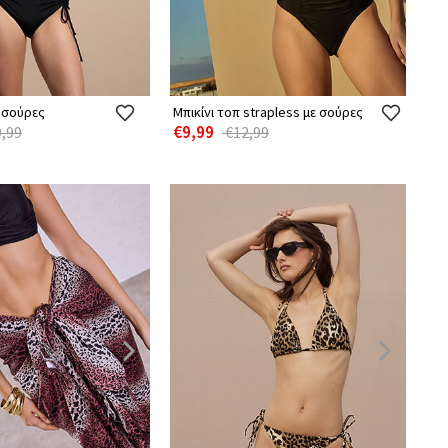
ε σούρες
Μπικίνι τοπ strapless με σούρες
€9,99
,99
€12,99