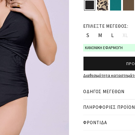
ΕΠΙΛΕΞΤΕ ΜΕΓΕΘΟΣ:
S
M
L
XL
ΚΑΝΟΝΙΚΗ ΕΦΑΡΜΟΓΗ
ΠΡΟ
Διαθεσιμότητα καταστημά
ΟΔΗΓΟΣ ΜΕΓΕΘΩΝ
ΠΛΗΡΟΦΟΡΙΕΣ ΠΡΟΪΟ
● ΚΑΝΟΝΙΚΗ ΕΦΑΡΜΟΓΗ
● Το μοντέλο είναι 1,77 
● Το curvy μοντέλο είναι
ΦΡΟΝΤΙΔΑ
Μετρήσεις προϊόντος