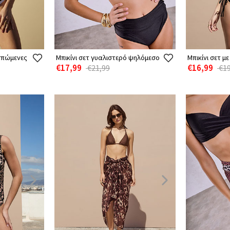
σπώμενες
Μπικίνι σετ γυαλιστερό ψηλόμεσο
Μπικίνι σετ μ
€17,99
€16,99
€21,99
€19