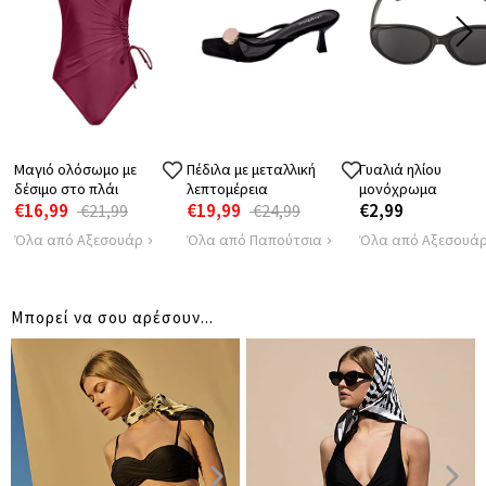
Μαγιό ολόσωμο με
Πέδιλα με μεταλλική
Γυαλιά ηλίου
δέσιμο στο πλάι
λεπτομέρεια
μονόχρωμα
€16,99
€19,99
€2,99
€21,99
€24,99
Όλα από Αξεσουάρ
Όλα από Παπούτσια
Όλα από Αξεσουά
Μπορεί να σου αρέσουν...