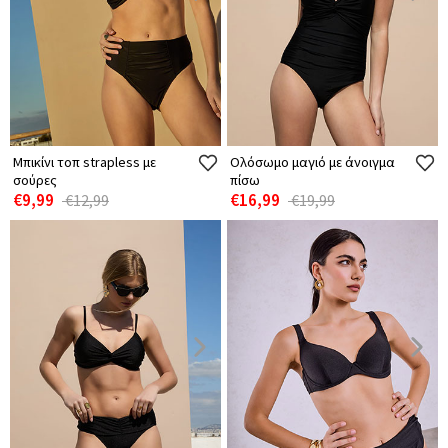
Μπικίνι τοπ strapless με
Ολόσωμο μαγιό με άνοιγμα
σούρες
πίσω
€9,99
€16,99
€12,99
€19,99