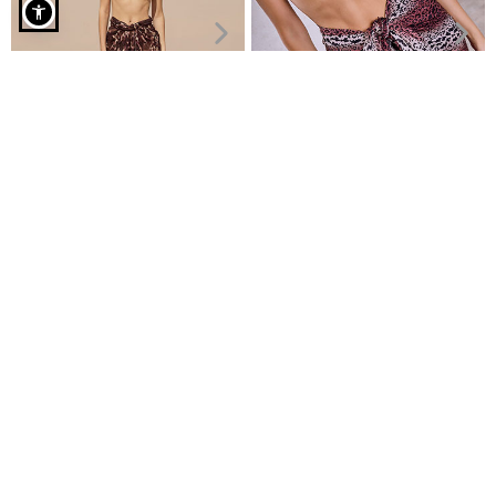
Ολόσωμο μαγιό με αποσπώμενες τιράντες σε μα...
Παρεό λεοπάρ απο βισκόζη
Παρεό λεοπάρ με φουντάκια
€7,99
€6,99
€11,99
€9,99
Είδες πρόσφατα