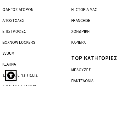
ΟΔΗΓΟΣ ΑΓΟΡΩΝ
Η ΙΣΤΟΡΙΑ ΜΑΣ
ΑΠΟΣΤΟΛΕΣ
FRANCHISE
ΕΠΙΣΤΡΟΦΕΣ
ΧΟΝΔΡΙΚΗ
BOXNOW LOCKERS
ΚΑΡΙΕΡΑ
SVUUM
TOP ΚΑΤΗΓΟΡΙΕΣ
KLARNA
ΜΠΛΟΥΖΕΣ
ΣΥΧΝΕΣ ΕΡΩΤΗΣΕΙΣ
ΠΑΝΤΕΛΟΝΙΑ
ΑΠΟΣΤΟΛΗ ΔΩΡΟΥ
Παντελόνα από λινό σε καφέ
ΦΟΡΕΜΑΤΑ
ΤΑ LOOKS ΤΟΥ INSTAGRAM
ΠΑΝΩΦΟΡΙΑ
ΤΑ LOOKS ΤΟΥ TIK TOK
ΕΣΩΡΟΥΧΑ