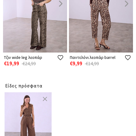
Τζιν wide leg λεοπάρ
Παντελόνι λεοπάρ barrel
€19,99
€9,99
€24,99
€14,99
Είδες πρόσφατα