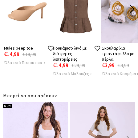
54
ΜΗΚΟΣ ΠΑΤΖΑΚΙ
Mules peep toe
Πουκάμισο λινό με
Σκουλαρίκια
€14,99
διάτρητες
τριαντάφυλλο με
€19,99
λεπτομέρειες
πέρλα
Όλα από Παπούτσια
€14,99
€3,99
€29,99
€4,99
Όλα από Μπλούζες
Όλα από Κοσμήμα
Μπορεί να σου αρέσουν...
NEW