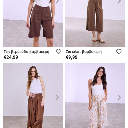
Τζιν βερμούδα βαμβακερή
Ζιπ κιλότ βαμβακερή
€24,99
€9,99