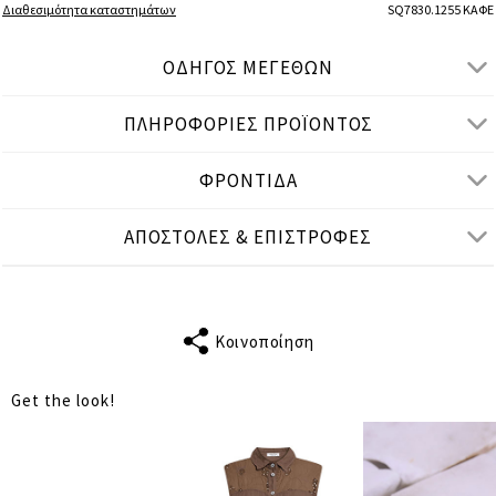
Διαθεσιμότητα καταστημάτων
SQ7830.1255 ΚΑΦΕ
ΟΔΗΓΟΣ ΜΕΓΕΘΩΝ
ΠΛΗΡΟΦΟΡΙΕΣ ΠΡΟΪΟΝΤΟΣ
● ΧΑΛΑΡΗ ΕΦΑΡΜΟΓΗ, ΨΗΛΟΜΕΣΟ
● Το μοντέλο είναι 1,75 μ/ ύψος και φοράει One Size
ΦΡΟΝΤΙΔΑ
Μετρήσεις προϊόντος
ΑΠΟΣΤΟΛΕΣ & ΕΠΙΣΤΡΟΦΕΣ
cm
in
One Size
ΤΑΙΡΙΑΖΕΙ ΣΕ
S-XL
Κοινοποίηση
ΜΕΣΗ
66
Get the look!
ΠΕΡΙΦΕΡΕΙΑ
128
ΜΗΚΟΣ
85
ΕΣΩΤΕΡΙΚΟ