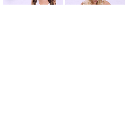
Παντελόνα απο βισκόζη με λαχούρια σε καφέ
Τζιν βερμούδα βαμβακερή
Σορτς με λινό
€24,99
€9,99
Είδες πρόσφατα
NEW OFFER