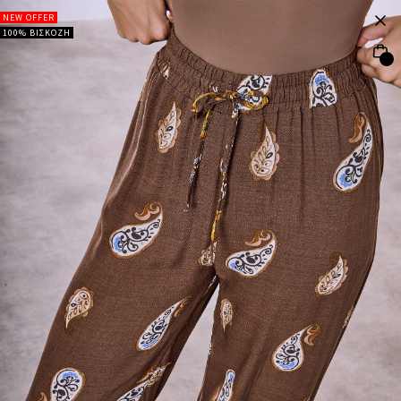
NEW OFFER
100% ΒΙΣΚΟΖΗ