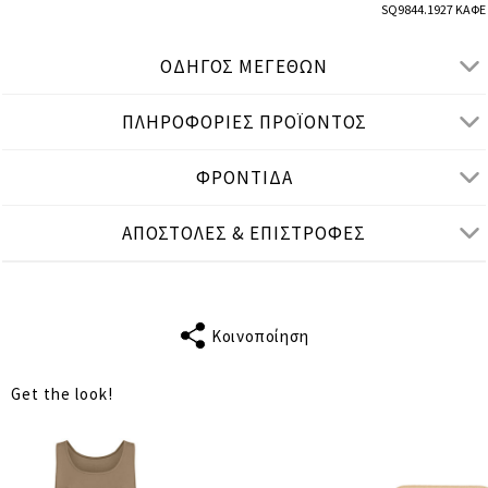
SQ9844.1927 ΚΑΦΕ
ΟΔΗΓΟΣ ΜΕΓΕΘΩΝ
ΠΛΗΡΟΦΟΡΙΕΣ ΠΡΟΪΟΝΤΟΣ
● ΧΑΛΑΡΗ ΕΦΑΡΜΟΓΗ, ΨΗΛΟΜΕΣΟ
● Το μοντέλο είναι 1,77 μ/ ύψος και φοράει M/L
ΦΡΟΝΤΙΔΑ
Μετρήσεις προϊόντος
ΑΠΟΣΤΟΛΕΣ & ΕΠΙΣΤΡΟΦΕΣ
cm
in
M-L
L-XL
XL-2XL
ΤΑΙΡΙΑΖΕΙ ΣΕ
M
L
XL
Κοινοποίηση
ΜΕΣΗ
62
66
70
Get the look!
ΠΕΡΙΦΕΡΕΙΑ
106
110
114
ΜΗΚΟΣ
104
104
105
ΕΣΩΤΕΡΙΚΟ