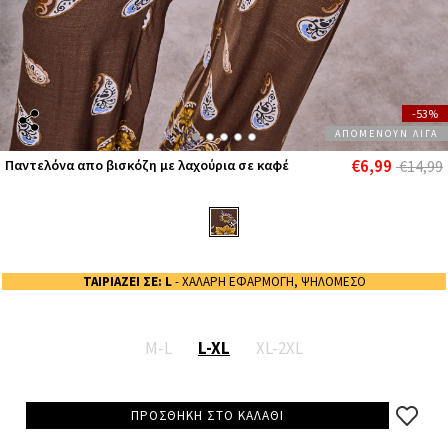
-53%
ΑΠΟΜΕΝΟΥΝ ΛΙΓΑ
€6,99
Παντελόνα απο βισκόζη με λαχούρια σε καφέ
€14,99
ΤΑΙΡΙΑΖΕΙ ΣΕ: L
- ΧΑΛΑΡΗ ΕΦΑΡΜΟΓΗ, ΨΗΛΟΜΕΣΟ
M-L
L-XL
XL-2XL
ΠΡΟΣΘΗΚΗ ΣΤΟ ΚΑΛΑΘΙ