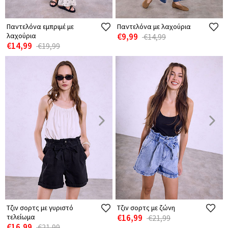
Παντελόνα εμπριμέ με
Παντελόνα με λαχούρια
λαχούρια
€9,99
€14,99
€14,99
€19,99
Τζιν σορτς με γυριστό
Τζιν σορτς με ζώνη
τελείωμα
€16,99
€21,99
€16,99
€21,99