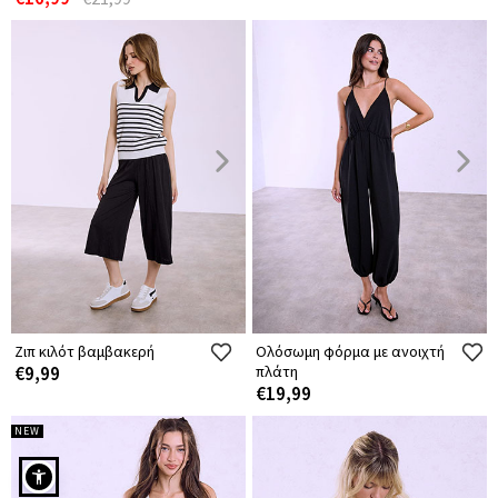
Ζιπ κιλότ βαμβακερή
Ολόσωμη φόρμα με ανοιχτή
€9,99
πλάτη
€19,99
NEW