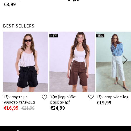
€3,99
BEST-SELLERS
NEW
NEW
Τζιν σορτς με
Τζιν βερμούδα
Τζιν crop wide-leg
γυριστό τελείωμα
βαμβακερή
€19,99
€16,99
€24,99
€21,99