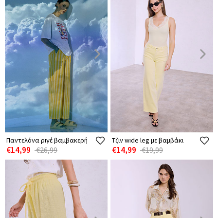
Παντελόνα ριγέ βαμβακερή
Τζιν wide leg με βαμβάκι
€14,99
€14,99
€26,99
€19,99