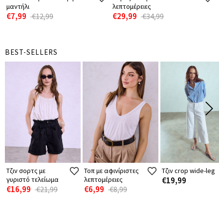
μαντήλι
λεπτομέρειες
€7,99
€29,99
€12,99
€34,99
BEST-SELLERS
Τζιν σορτς με
Τοπ με αφινίριστες
Τζιν crop wide-leg
γυριστό τελείωμα
λεπτομέρειες
€19,99
€16,99
€6,99
€21,99
€8,99