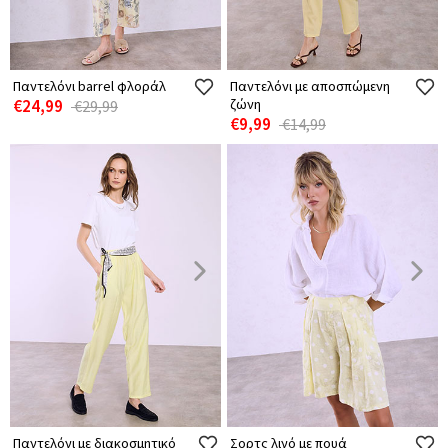
Παντελόνι barrel φλοράλ
Παντελόνι με αποσπώμενη
€24,99
ζώνη
€29,99
€9,99
€14,99
Παντελόνι με διακοσμητικό
Σορτς λινό με πουά