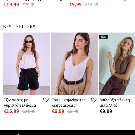
€19,99
€9,99
€29,99
€14,99
BEST-SELLERS
NEW
Τζιν σορτς με
Τοπ με αφινίριστες
Μπλούζα πλεκτή
γυριστό τελείωμα
λεπτομέρειες
μεταλλιζέ
€16,99
€6,99
€9,99
€21,99
€8,99