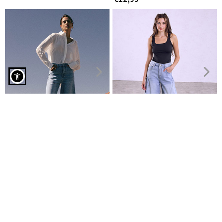
Παντελόνα με denim όψη σε μπλε ανοιχτό
Τζιν wide leg ψηλόμεσο
Βερμούδα τζιν σε barrel
€12,05
γραμμή
€29,99
€34,99