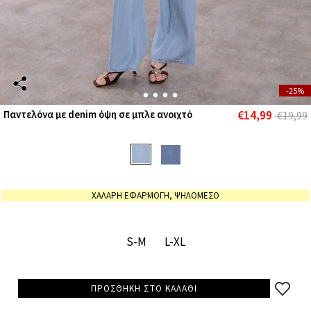
-25%
€14,99
Παντελόνα με denim όψη σε μπλε ανοιχτό
€19,99
ΧΑΛΑΡΗ ΕΦΑΡΜΟΓΗ, ΨΗΛΟΜΕΣΟ
S-M
L-XL
ΠΡΟΣΘΗΚΗ ΣΤΟ ΚΑΛΑΘΙ