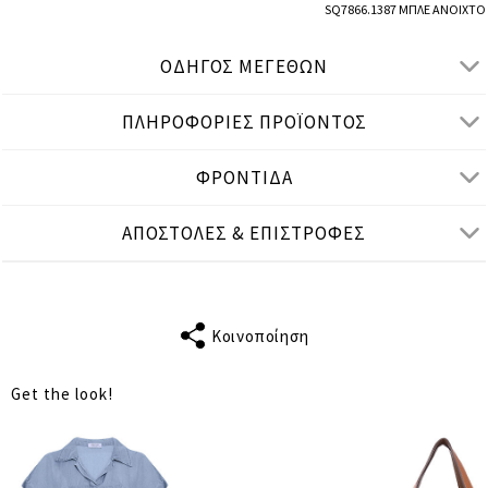
SQ7866.1387 ΜΠΛΕ ΑΝΟΙΧΤΟ
ΟΔΗΓΟΣ ΜΕΓΕΘΩΝ
ΠΛΗΡΟΦΟΡΙΕΣ ΠΡΟΪΟΝΤΟΣ
● ΧΑΛΑΡΗ ΕΦΑΡΜΟΓΗ, ΨΗΛΟΜΕΣΟ
● Το μοντέλο είναι 1,75 μ/ ύψος και φοράει S/M
ΦΡΟΝΤΙΔΑ
Μετρήσεις προϊόντος
ΑΠΟΣΤΟΛΕΣ & ΕΠΙΣΤΡΟΦΕΣ
cm
in
S-M
L-XL
ΜΕΣΗ
62
70
Κοινοποίηση
ΠΕΡΙΦΕΡΕΙΑ
118
126
Get the look!
ΜΗΚΟΣ
107
107
ΕΣΩΤΕΡΙΚΟ
69
69
ΜΗΚΟΣ ΠΑΤΖΑΚΙ