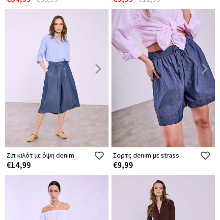
Ζιπ κιλότ με όψη denim
Σορτς denim με strass
€14,99
€9,99