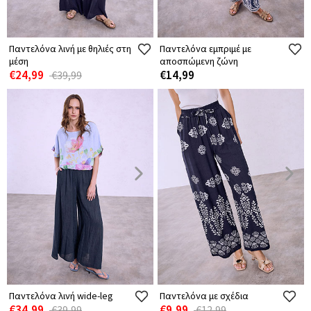
Παντελόνα λινή με θηλιές στη
Παντελόνα εμπριμέ με
μέση
αποσπώμενη ζώνη
€24,99
€14,99
€39,99
Παντελόνα λινή wide-leg
Παντελόνα με σχέδια
€34,99
€9,99
€39,99
€12,99