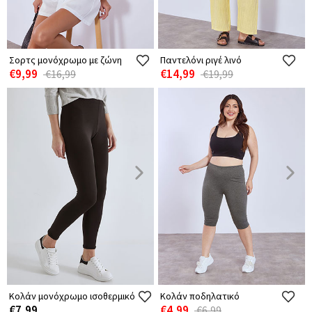
Σορτς μονόχρωμο με ζώνη
Παντελόνι ριγέ λινό
€9,99
€14,99
€16,99
€19,99
Κολάν μονόχρωμο ισοθερμικό
Κολάν ποδηλατικό
€7,99
€4,99
€6,99