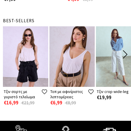
BEST-SELLERS
Τζιν σορτς με
Τοπ με αφινίριστες
Τζιν crop wide-leg
γυριστό τελείωμα
λεπτομέρειες
€19,99
€16,99
€6,99
€21,99
€8,99