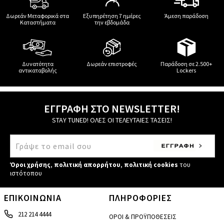
Δωρεάν Μεταφορικά στα
Εξυπηρέτηση 7 ημέρες
Άμεση παράδοση
Καταστήματα
την εβδομάδα
Δυνατότητα
Δωρεάν επιστροφές
Παράδοση σε 2.500+
αντικαταβολής
Lockers
ΕΓΓΡΑΦΗ ΣΤΟ NEWSLETTER!
STAY TUNED! ΟΛΕΣ ΟΙ ΤΕΛΕΥΤΑΙΕΣ ΤΑΣΕΙΣ!
Όροι χρήσης
,
πολιτική απορρήτου
,
πολιτική cookies
του
ιστότοπου
ΕΠΙΚΟΙΝΩΝΙΑ
ΠΛΗΡΟΦΟΡΙΕΣ
212 214 4444
ΟΡΟΙ & ΠΡΟΫΠΟΘΕΣΕΙΣ