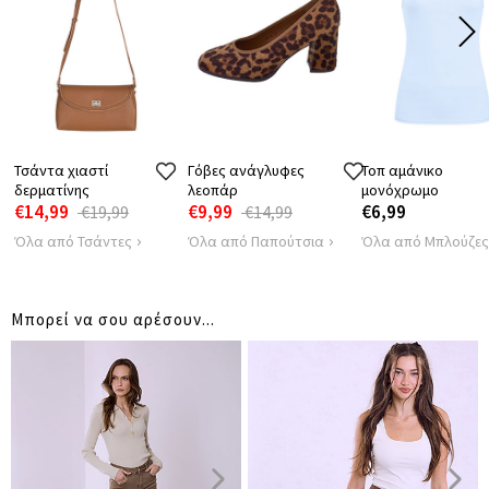
45
45
45
ΜΗΚΟΣ ΠΑΤΖΑΚΙ
Τσάντα χιαστί
Γόβες ανάγλυφες
Τοπ αμάνικο
δερματίνης
λεοπάρ
μονόχρωμο
€14,99
€9,99
€6,99
€19,99
€14,99
Όλα από Τσάντες
Όλα από Παπούτσια
Όλα από Μπλούζες
Μπορεί να σου αρέσουν...