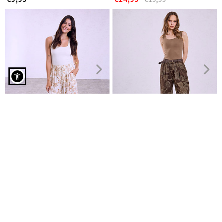
Παντελόνι κάπρι ελαστικό σε καφέ
Ζιπ κιλότ εμπριμέ
Παντελόνι barrel φλοράλ
€9,99
€24,99
€29,99