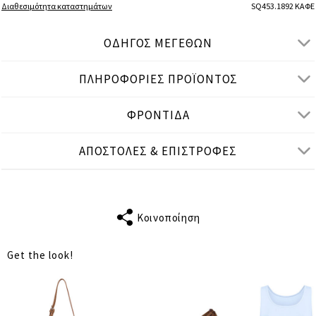
Διαθεσιμότητα καταστημάτων
SQ453.1892 ΚΑΦΕ
ΟΔΗΓΟΣ ΜΕΓΕΘΩΝ
ΠΛΗΡΟΦΟΡΙΕΣ ΠΡΟΪΟΝΤΟΣ
● ΣΤΕΝΗ ΕΦΑΡΜΟΓΗ, ΨΗΛΟΜΕΣΟ
● Το μοντέλο είναι 1,77 μ/ ύψος και φοράει S
ΦΡΟΝΤΙΔΑ
Μετρήσεις προϊόντος
ΑΠΟΣΤΟΛΕΣ & ΕΠΙΣΤΡΟΦΕΣ
cm
in
S
M
L
EU ΜΕΓΕΘΟΣ
36
38
40
Κοινοποίηση
ΜΕΣΗ
66
70
74
Get the look!
ΠΕΡΙΦΕΡΕΙΑ
84
88
91
ΜΗΚΟΣ
67
68
69
ΕΣΩΤΕΡΙΚΟ