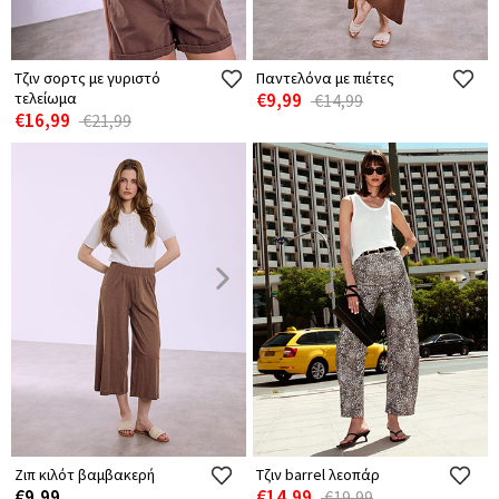
Τζιν σορτς με γυριστό
Παντελόνα με πιέτες
τελείωμα
€9,99
€14,99
€16,99
€21,99
Ζιπ κιλότ βαμβακερή
Τζιν barrel λεοπάρ
€9,99
€14,99
€19,99