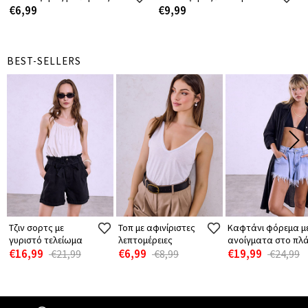
€6,99
€9,99
BEST-SELLERS
Τζιν σορτς με
Τοπ με αφινίριστες
Καφτάνι φόρεμα μ
γυριστό τελείωμα
λεπτομέρειες
ανοίγματα στο πλά
€16,99
€6,99
€19,99
€21,99
€8,99
€24,99