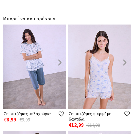
Μπορεί να σου αρέσουν...
Σετ πιτζάμας με λαχούρια
Σετ πιτζάμες εμπριμέ με
€8,99
δαντέλα
€9,99
€12,99
€14,99