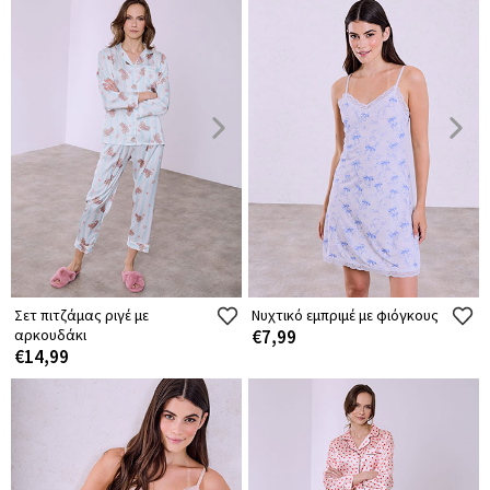
Σετ πιτζάμας ριγέ με
Νυχτικό εμπριμέ με φιόγκους
αρκουδάκι
€7,99
€14,99