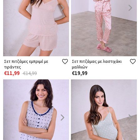
Σετ πιτζάμες εμπριμέ με
Σετ πιτζάμας με λαστιχάκι
τιράντες
μαλλιών
€11,99
€19,99
€14,99