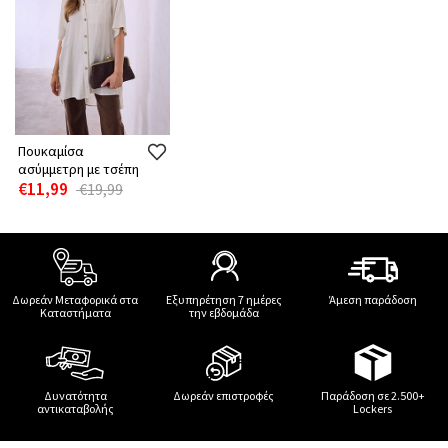
Πουκαμίσα
ασύμμετρη με τσέπη
€11,99
€19,99
Δωρεάν Μεταφορικά στα
Εξυπηρέτηση 7 ημέρες
Άμεση παράδοση
Καταστήματα
την εβδομάδα
Δυνατότητα
Δωρεάν επιστροφές
Παράδοση σε 2.500+
αντικαταβολής
Lockers