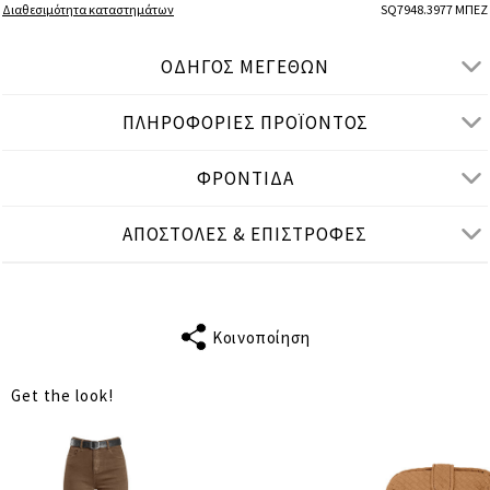
Διαθεσιμότητα καταστημάτων
SQ7948.3977 ΜΠΕΖ
ΟΔΗΓΟΣ ΜΕΓΕΘΩΝ
ΠΛΗΡΟΦΟΡΙΕΣ ΠΡΟΪΟΝΤΟΣ
● ΧΑΛΑΡΗ ΕΦΑΡΜΟΓΗ
● Το μοντέλο είναι 1,75 μ/ ύψος και φοράει M/L
ΦΡΟΝΤΙΔΑ
Μετρήσεις προϊόντος
ΑΠΟΣΤΟΛΕΣ & ΕΠΙΣΤΡΟΦΕΣ
cm
in
M-L
L-XL
ΤΑΙΡΙΑΖΕΙ ΣΕ
S-M
L-XL
ΜΗΚΟΣ
Κοινοποίηση
29
29
ΜΑΝΙΚΙΟΥ
Get the look!
ΣΤΗΘΟΣ
120
126
ΜΕΣΗ
132
138