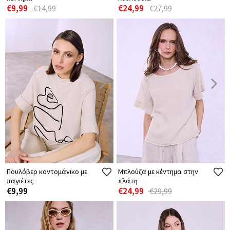
€9,99
€24,99
€14,99
€27,99
Πουλόβερ κοντομάνικο με
Μπλούζα με κέντημα στην
παγιέτες
πλάτη
€9,99
€24,99
€29,99