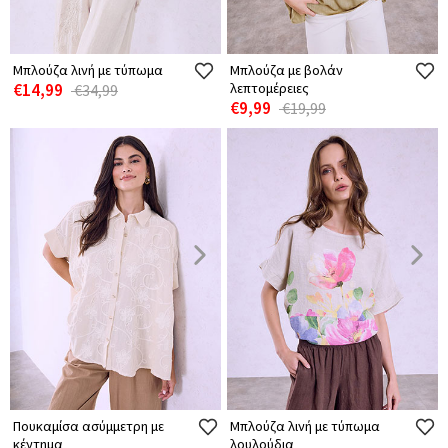
Μπλούζα λινή με τύπωμα
Μπλούζα με βολάν
€14,99
λεπτομέρειες
€34,99
€9,99
€19,99
Πουκαμίσα ασύμμετρη με
Μπλούζα λινή με τύπωμα
κέντημα
λουλούδια