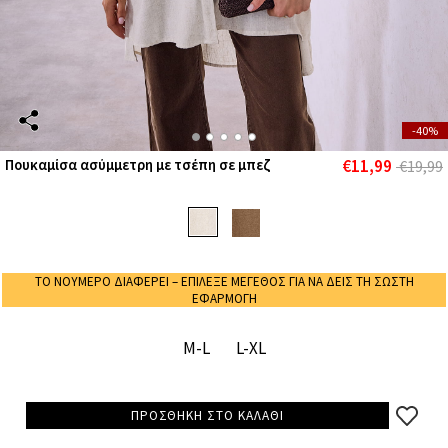
-40%
€11,99
Πουκαμίσα ασύμμετρη με τσέπη σε μπεζ
€19,99
ΤΟ ΝΟΥΜΕΡΟ ΔΙΑΦΕΡΕΙ – ΕΠΙΛΕΞΕ ΜΕΓΕΘΟΣ ΓΙΑ ΝΑ ΔΕΙΣ ΤΗ ΣΩΣΤΗ
ΕΦΑΡΜΟΓΗ
M-L
L-XL
ΠΡΟΣΘΗΚΗ ΣΤΟ ΚΑΛΑΘΙ