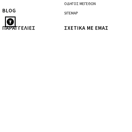
ΟΔΗΓΟΣ ΜΕΓΕΘΩΝ
BLOG
SITEMAP
ΠΑΡΑΓΓΕΛΙΕΣ
ΣΧΕΤΙΚΑ ΜΕ ΕΜΑΣ
Πουκαμίσα ασύμμετρη με τσέπη σε μπεζ
ΟΔΗΓΟΣ ΑΓΟΡΩΝ
Η ΙΣΤΟΡΙΑ ΜΑΣ
ΑΠΟΣΤΟΛΕΣ
FRANCHISE
ΕΠΙΣΤΡΟΦΕΣ
ΧΟΝΔΡΙΚΗ
BOXNOW LOCKERS
ΚΑΡΙΕΡΑ
SVUUM
TOP ΚΑΤΗΓΟΡΙΕΣ
KLARNA
ΜΠΛΟΥΖΕΣ
ΣΥΧΝΕΣ ΕΡΩΤΗΣΕΙΣ
ΠΑΝΤΕΛΟΝΙΑ
ΑΠΟΣΤΟΛΗ ΔΩΡΟΥ
ΦΟΡΕΜΑΤΑ
ΤΑ LOOKS ΤΟΥ INSTAGRAM
ΠΑΝΩΦΟΡΙΑ
ΤΑ LOOKS ΤΟΥ TIK TOK