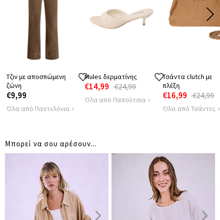
ΜΗΚΟΣ
90
90
ΑΠΟΣΤΑΣΗ
43
44
ΩΜΩΝ
ΠΕΡΙΦΕΡΕΙΑ
150
154
Τζιν με αποσπώμενη
Mules δερματίνης
Τσάντα clutch με
ζώνη
€14,99
πλέξη
€24,99
€9,99
€16,99
€24,99
Όλα από Παπούτσια
Όλα από Παντελόνια
Όλα από Τσάντες
Μπορεί να σου αρέσουν...