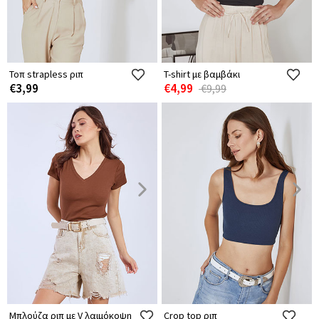
Τοπ strapless ριπ
T-shirt με βαμβάκι
€3,99
€4,99
€9,99
Μπλούζα ριπ με V λαιμόκοψη
Crop top ριπ