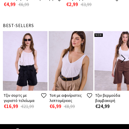
€4,99
€2,99
€6,99
€3,99
BEST-SELLERS
NEW
Τζιν σορτς με
Τοπ με αφινίριστες
Τζιν βερμούδα
γυριστό τελείωμα
λεπτομέρειες
βαμβακερή
€16,99
€6,99
€24,99
€21,99
€8,99