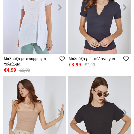
Μπλούζα με ασύμμετρο
Μπλούζα ριπ με V άνοιγμα
τελείωμα
€3,99
€7,99
€4,99
€6,99