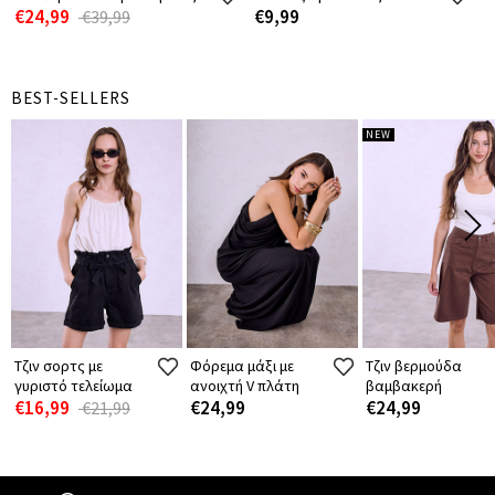
€24,99
€9,99
€39,99
BEST-SELLERS
NEW
Τζιν σορτς με
Φόρεμα μάξι με
Τζιν βερμούδα
γυριστό τελείωμα
ανοιχτή V πλάτη
βαμβακερή
€16,99
€24,99
€24,99
€21,99