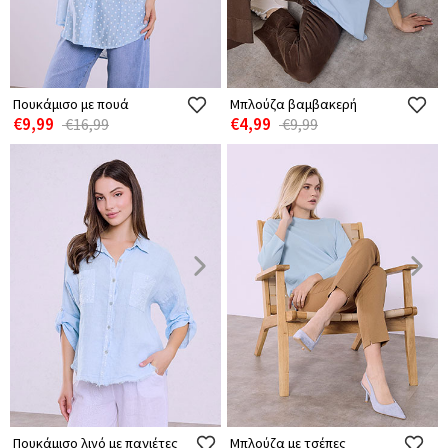
Πουκάμισο με πουά
Μπλούζα βαμβακερή
€9,99
€4,99
€16,99
€9,99
Πουκάμισο λινό με παγιέτες
Μπλούζα με τσέπες