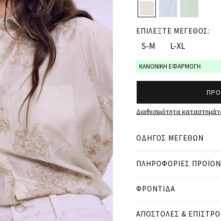
ΕΠΙΛΕΞΤΕ ΜΕΓΕΘΟΣ:
S-M
L-XL
ΚΑΝΟΝΙΚΗ ΕΦΑΡΜΟΓΗ
ΠΡΟ
Διαθεσιμότητα καταστημά
ΟΔΗΓΟΣ ΜΕΓΕΘΩΝ
ΠΛΗΡΟΦΟΡΙΕΣ ΠΡΟΪΟ
● ΚΑΝΟΝΙΚΗ ΕΦΑΡΜΟΓΗ
● Το μοντέλο είναι 1,77 
ΦΡΟΝΤΙΔΑ
Μετρήσεις προϊόντος
ΑΠΟΣΤΟΛΕΣ & ΕΠΙΣΤΡ
cm
in