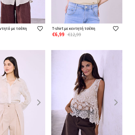
ντητό με τσέπη
T-shirt με κεντητή τσέπη
€6,99
€12,99