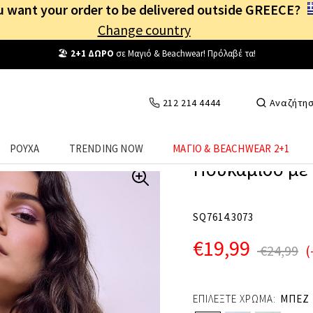
 want your order to be delivered outside GREECE?
Change country
Δωρεάν Μεταφορικά
από
25€
! Συνδέσου κι επωφελήσου
καθημερινά
!
212 214 4444
Αναζήτη
ΡΟΥΧΑ
TRENDING NOW
ΜΑΓΙΟ & BEACHWEAR 2+1
Πουκάμισο με 
SQ7614.3073
€19,99
€24,99
(
ΕΠΙΛΕΞΤΕ ΧΡΩΜΑ:
ΜΠΕΖ