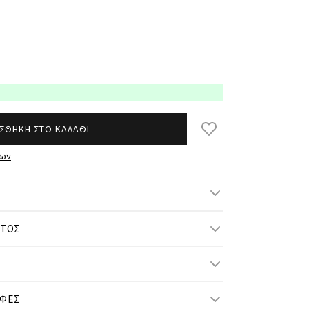
ΣΘΗΚΗ ΣΤΟ ΚΑΛΑΘΙ
των
ΝΤΟΣ
μ/ ύψος και φοράει S/M
ΟΦΕΣ
S-M
L-XL