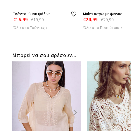
Τσάντα ώμου ψάθινη
Mules καρώ με φιόγκο
€16,99
€24,99
€19,99
€29,99
Όλα από Τσάντες
Όλα από Παπούτσια
Μπορεί να σου αρέσουν...