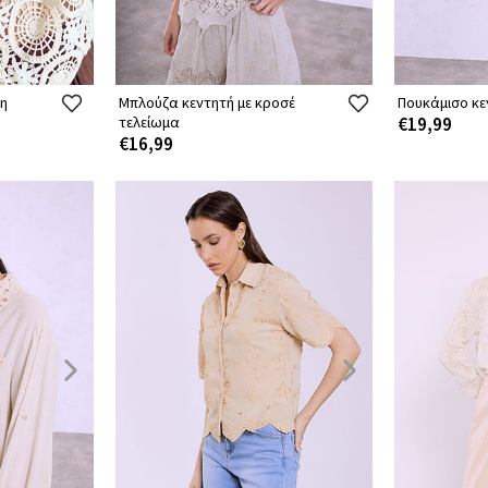
η
Μπλούζα κεντητή με κροσέ
Πουκάμισο κε
τελείωμα
€19,99
€16,99