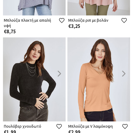
Μπλούζα πλεκτή με απαλή
Μπλούζα ριπ με βολάν
υφή
€3,25
€8,75
Πουλόβερ χνουδωτό
Μπλούζα με V λαιμόκοψη
€1,99
€2,99