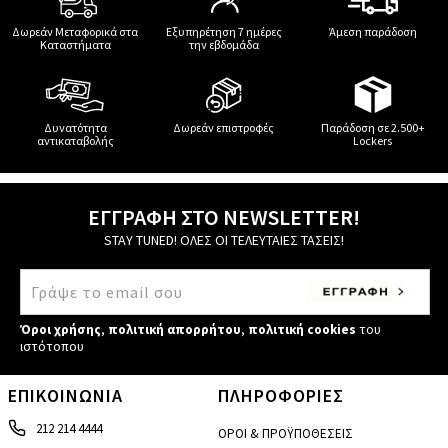
Δωρεάν Μεταφορικά στα
Εξυπηρέτηση 7 ημέρες
Άμεση παράδοση
Καταστήματα
την εβδομάδα
Δυνατότητα
Δωρεάν επιστροφές
Παράδοση σε 2.500+
αντικαταβολής
Lockers
ΕΓΓΡΑΦΗ ΣΤΟ NEWSLETTER!
STAY TUNED! ΟΛΕΣ ΟΙ ΤΕΛΕΥΤΑΙΕΣ ΤΑΣΕΙΣ!
Όροι χρήσης
,
πολιτική απορρήτου
,
πολιτική cookies
του
ιστότοπου
ΕΠΙΚΟΙΝΩΝΙΑ
ΠΛΗΡΟΦΟΡΙΕΣ
212 214 4444
ΟΡΟΙ & ΠΡΟΫΠΟΘΕΣΕΙΣ