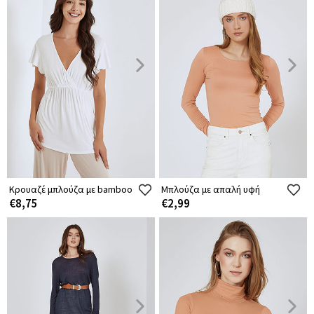
Κρουαζέ μπλούζα με bamboo
Μπλούζα με απαλή υφή
€8,75
€2,99