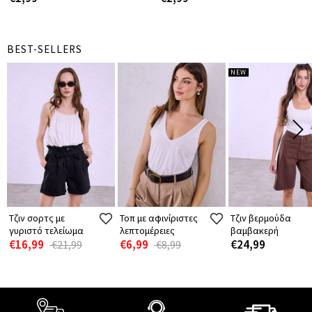
BEST-SELLERS
NEW
Τζιν σορτς με
Τοπ με αφινίριστες
Τζιν βερμούδα
γυριστό τελείωμα
λεπτομέρειες
βαμβακερή
€16,99
€6,99
€24,99
€21,99
€8,99