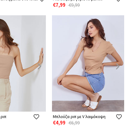
€7,99
€9,99
 ριπ
Μπλούζα ριπ με V λαιμόκοψη
€4,99
€6,99