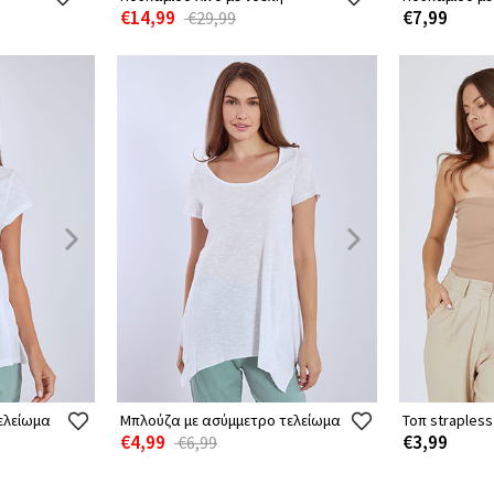
€14,99
€7,99
€29,99
τελείωμα
Μπλούζα με ασύμμετρο τελείωμα
Τοπ strapless
€4,99
€3,99
€6,99