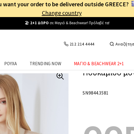
 want your order to be delivered outside GREECE?
Change country
Δωρεάν Μεταφορικά
από
25€
! Συνδέσου κι επωφελήσου
καθημερινά
!
212 214 4444
Αναζήτη
ΡΟΥΧΑ
TRENDING NOW
ΜΑΓΙΟ & BEACHWEAR 2+1
Πουκάμισο μο
SN9844.3581