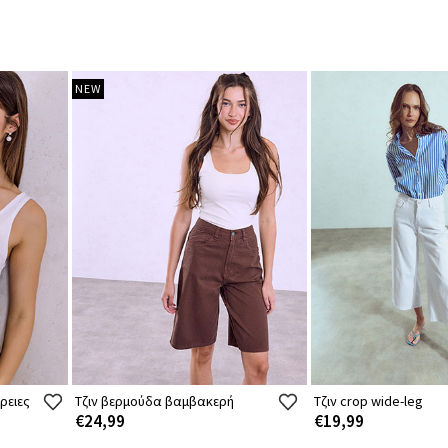
NEW
ρειες
Τζιν βερμούδα βαμβακερή
Τζιν crop wide-leg
€24,99
€19,99