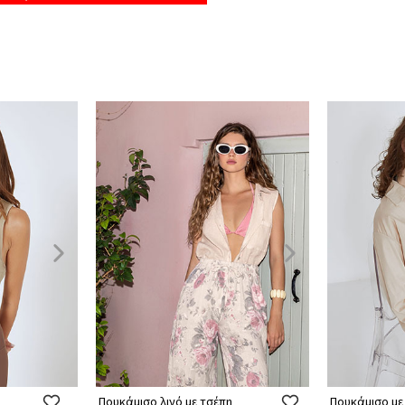
Πουκάμισο λινό με τσέπη
Πουκάμισο με