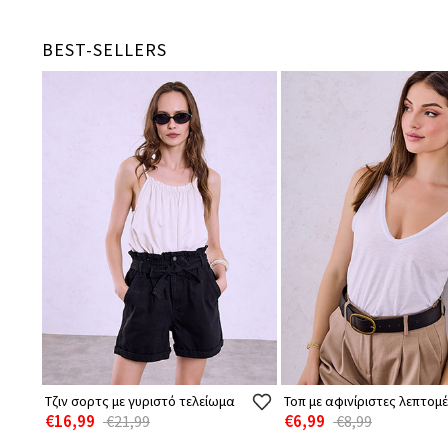
BEST-SELLERS
Τζιν σορτς με γυριστό τελείωμα
Τοπ με αφινίριστες λεπτομέ
€16,99
€6,99
€21,99
€8,99