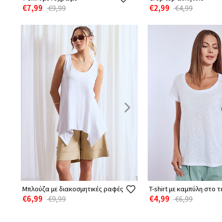
€7,99
€2,99
€9,99
€4,99
Μπλούζα με διακοσμητικές ραφές
T-shirt με καμπύλη στο 
€6,99
€4,99
€9,99
€6,99