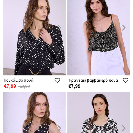
Πουκάμισο πουά
Τιραντάκι βαμβακερό πουά
€7,99
€7,99
€9,99