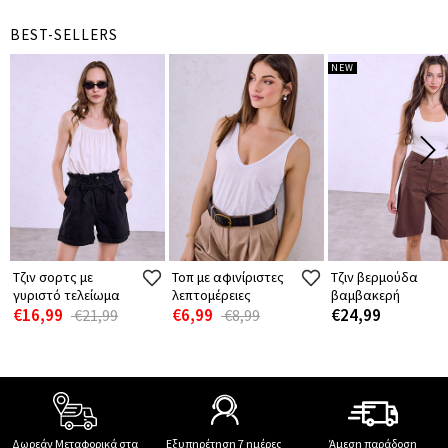
BEST-SELLERS
NEW
Τζιν σορτς με
Τοπ με αφινίριστες
Τζιν βερμούδα
γυριστό τελείωμα
λεπτομέρειες
βαμβακερή
€16,99
€6,99
€24,99
€21,99
€8,99
Δωρεάν Μεταφορικά στα
Εξυπηρέτηση 7 ημέρες
Άμεση παράδοση