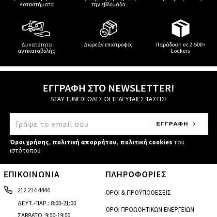
Καταστήματα
την εβδομάδα
Δυνατότητα
Δωρεάν επιστροφές
Παράδοση σε 2.500+
αντικαταβολής
Lockers
ΕΓΓΡΑΦΗ ΣΤΟ NEWSLETTER!
STAY TUNED! ΟΛΕΣ ΟΙ ΤΕΛΕΥΤΑΙΕΣ ΤΑΣΕΙΣ!
Όροι χρήσης
,
πολιτική απορρήτου
,
πολιτική cookies
του
ιστότοπου
ΕΠΙΚΟΙΝΩΝΙΑ
ΠΛΗΡΟΦΟΡΙΕΣ
212 214 4444
ΟΡΟΙ & ΠΡΟΫΠΟΘΕΣΕΙΣ
ΔΕΥΤ.-ΠΑΡ.: 8:00-21:00
ΟΡΟΙ ΠΡΟΩΘΗΤΙΚΩΝ ΕΝΕΡΓΕΙΩΝ
ΣΑΒΒΑΤΟ: 9:00-19:00