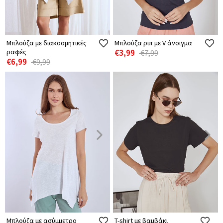
Μπλούζα με διακοσμητικές
Μπλούζα ριπ με V άνοιγμα
ραφές
€3,99
€7,99
€6,99
€9,99
Μπλούζα με ασύμμετρο
T-shirt με βαμβάκι