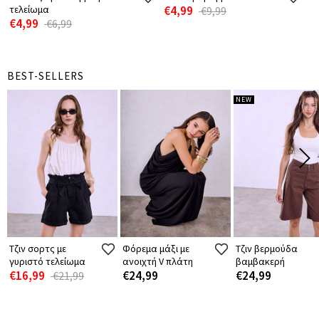
τελείωμα
€4,99
€9,99
€4,99
€6,99
BEST-SELLERS
NEW
Τζιν σορτς με
Φόρεμα μάξι με
Τζιν βερμούδα
γυριστό τελείωμα
ανοιχτή V πλάτη
βαμβακερή
€16,99
€24,99
€24,99
€21,99