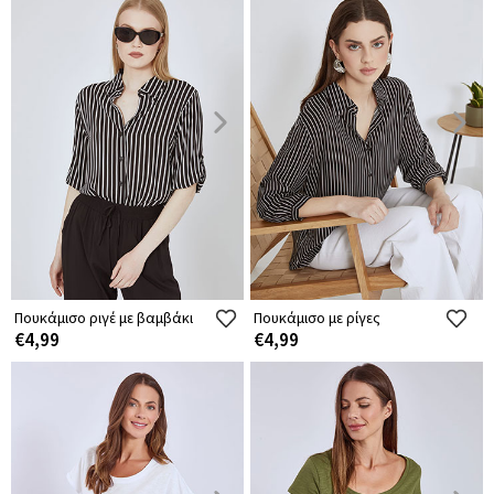
Πουκάμισο ριγέ με βαμβάκι
Πουκάμισο με ρίγες
€4,99
€4,99