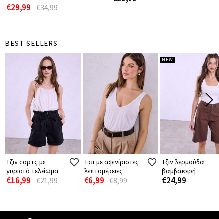
€29,99
€34,99
BEST-SELLERS
NEW
Τζιν σορτς με
Τοπ με αφινίριστες
Τζιν βερμούδα
γυριστό τελείωμα
λεπτομέρειες
βαμβακερή
€16,99
€6,99
€24,99
€21,99
€8,99