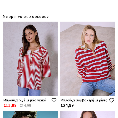
Μπορεί να σου αρέσουν...
Μπλούζα ριγέ με μάο γιακά
Μπλούζα βαμβακερή με ρίγες
€11,99
€24,99
€14,99