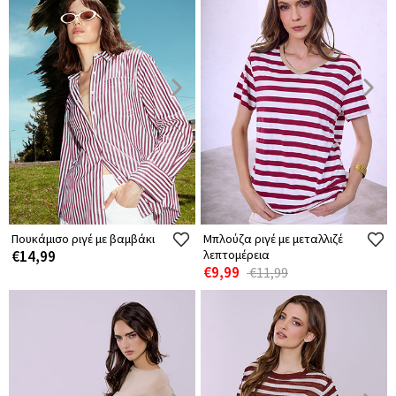
Πουκάμισο ριγέ με βαμβάκι
Μπλούζα ριγέ με μεταλλιζέ
€14,99
λεπτομέρεια
€9,99
€11,99