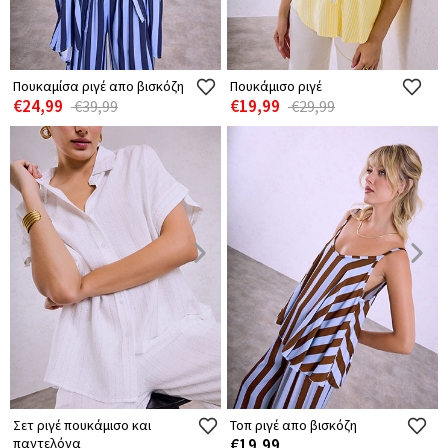
Πουκαμίσα ριγέ απο βισκόζη
Πουκάμισο ριγέ
€24,99
€19,99
€39,99
€29,99
Σετ ριγέ πουκάμισο και
Τοπ ριγέ απο βισκόζη
παντελόνα
€19,99