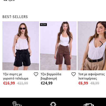
BEST-SELLERS
NEW
Τζιν σορτς με
Τζιν βερμούδα
Τοπ με αφινίριστες
γυριστό τελείωμα
βαμβακερή
λεπτομέρειες
€16,99
€24,99
€6,99
€21,99
€8,99