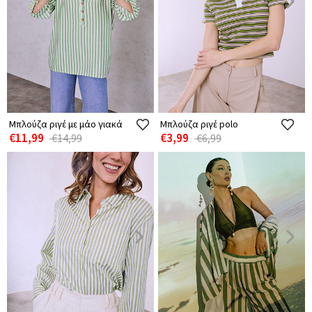
Μπλούζα ριγέ με μάο γιακά
Μπλούζα ριγέ polo
€11,99
€3,99
€14,99
€6,99