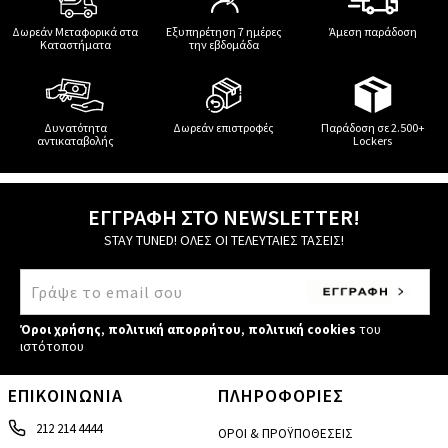
Δωρεάν Μεταφορικά στα
Εξυπηρέτηση 7 ημέρες
Άμεση παράδοση
Καταστήματα
την εβδομάδα
Δυνατότητα
Δωρεάν επιστροφές
Παράδοση σε 2.500+
αντικαταβολής
Lockers
ΕΓΓΡΑΦΗ ΣΤΟ NEWSLETTER!
STAY TUNED! ΟΛΕΣ ΟΙ ΤΕΛΕΥΤΑΙΕΣ ΤΑΣΕΙΣ!
Όροι χρήσης
,
πολιτική απορρήτου
,
πολιτική cookies
του
ιστότοπου
ΕΠΙΚΟΙΝΩΝΙΑ
ΠΛΗΡΟΦΟΡΙΕΣ
212 214 4444
ΟΡΟΙ & ΠΡΟΫΠΟΘΕΣΕΙΣ