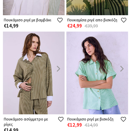
Πουκάμισο ριγέ με βαμβάκι
Πουκαμίσα ριγέ απο βισκόζη
€14,99
€24,99
€39,99
Πουκάμισο ασύμμετρο με
Πουκάμισο ριγέ με βισκόζη
ρίγες
€12,99
€14,99
€14,99