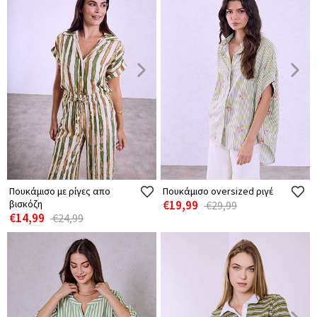
Πουκάμισο με ρίγες απο
Πουκάμισο oversized ριγέ
βισκόζη
€19,99
€29,99
€14,99
€24,99