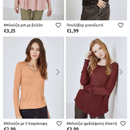
Μπλούζα ριπ με βολάν
Πουλόβερ χνουδωτό
€3,25
€1,99
Μπλούζα με V λαιμόκοψη
Μπλούζα ημιδιάφανη πλεκτή
€2,99
€3,99