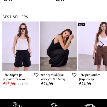
BEST-SELLERS
NEW
Τζιν σορτς με
Φόρεμα μάξι με
Τζιν βερμούδα
γυριστό τελείωμα
ανοιχτή V πλάτη
βαμβακερή
€16,99
€24,99
€24,99
€21,99