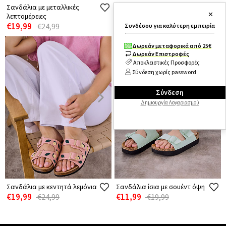
Σανδάλια με μεταλλικές
Σανδάλια ίσια με αγκράφα
✕
λεπτομέρειες
€14,99
€19,99
€19,99
€24,99
Συνδέσου για καλύτερη εμπειρία
Δωρεάν μεταφορικά από 25€
Δωρεάν Επιστροφές
Αποκλειστικές Προσφορές
Σύνδεση χωρίς password
Σύνδεση
Δημιουργία Λογαριασμού
Σανδάλια με κεντητά λεμόνια
Σανδάλια ίσια με σουέντ όψη
€19,99
€11,99
€24,99
€19,99