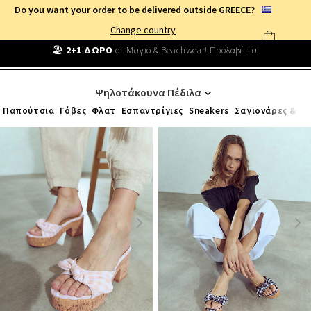
Do you want your order to be delivered outside GREECE?
Change country
Δωρεάν Μεταφορικά
από
25€
!
Συνδέσου κι επωφελήσου
καθημερινά
!
ΠΑΠΟΥΤΣΙΑ
/
ΨΗΛΟΤΑΚΟΥΝΑ ΠΕΔΙΛΑ
Ψηλοτάκουνα Πέδιλα
Παπούτσια
Γόβες
Φλατ
Εσπαντρίγιες
Sneakers
Σαγιονάρες & sl