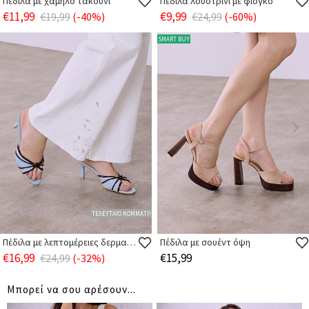
Πέδιλα με χαμηλό τακούνι
Πέδιλα λουστρίνι με φιόγκο
€11,99
€9,99
€19,99
(-40%)
€24,99
(-60%)
SMART BUY
ΤΕΛΕΥΤΑΙΟ ΚΟΜΜΑΤΙ!
Πέδιλα με λεπτομέρειες δερματίνης
Πέδιλα με σουέντ όψη
€16,99
€15,99
€24,99
(-32%)
Μπορεί να σου αρέσουν...