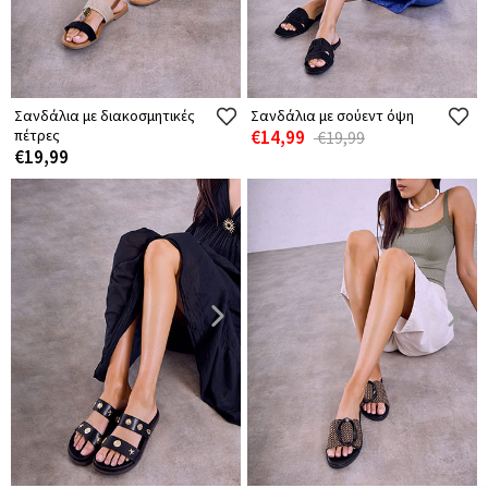
Σανδάλια με διακοσμητικές
Σανδάλια με σούεντ όψη
πέτρες
€14,99
€19,99
€19,99