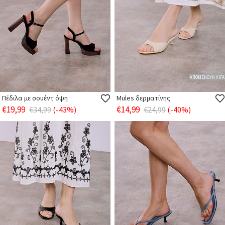
ΑΠΟΜΕΝΟΥΝ ΛΙΓΑ
Πέδιλα με σουέντ όψη
Mules δερματίνης
€19,99
€14,99
€34,99
(-43%)
€24,99
(-40%)