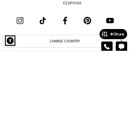
ΕΣΩΡΟΥΧΑ
Φίλτρα
CHANGE COUNTRY
ΦΙΛΤΡΑ & ΤΑΞΙΝΟΜΗΣΗ
ΠΡΟΒΟΛΗ
Μοντέλο
Προϊόν
ΤΑΞΙΝΟΜΗΣΗ
Μέγεθος Παπουτσιού
CRISTORE A.E., Οδός Πλούτωνος 17, Αιγάλεω Αττικής, ΤΚ 12241.
©2026 Celestino All
Α.Φ.Μ.: 800809731, ΔΟΥ: ΚΕΦΟΔΕ ΑΤΤΙΚΗΣ, ΓΕΜΗ 141608301000.
Rights Reserved
ΧΡΩΜΑ