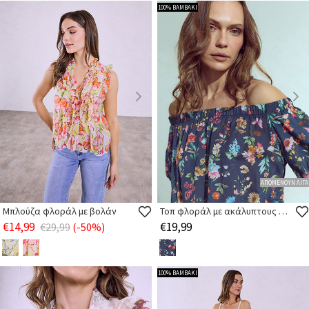
100% ΒΑΜΒΑΚΙ
ΑΠΟΜΕΝΟΥΝ ΛΙΓΑ
Μπλούζα φλοράλ με βολάν
Τοπ φλοράλ με ακάλυπτους ώμους
€14,99
€19,99
€29,99
(-50%)
100% ΒΑΜΒΑΚΙ