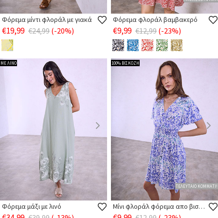
Φόρεμα μίντι φλοράλ με γιακά
Φόρεμα φλοράλ βαμβακερό
€19,99
€9,99
€24,99
(-20%)
€12,99
(-23%)
ΜΕ ΛΙΝΟ
100% ΒΙΣΚΟΖΗ
ΤΕΛΕΥΤΑΙΟ ΚΟΜΜΑΤΙ!
Φόρεμα μάξι με λινό
Μίνι φλοράλ φόρεμα απο βισκόζη
€34,99
€9,99
€39,99
(-13%)
€12,99
(-23%)