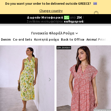
Do you want your order to be delivered outside GREECE?
Change country
Δωρεάν Μεταφορικά
από
25€
!
Συνδέσου κι επωφελήσου
καθημερινά
!
ΦΛΟΡΑΛ
Γυναικεία Φλοράλ Ρούχα
Denim
Co-ord Sets
Κεντητά ρούχα
Back to Office
Animal Prints
100% ΒΑΜΒΑΚΙ
ΑΠΟΜΕΝΟΥΝ ΛΙΓΑ