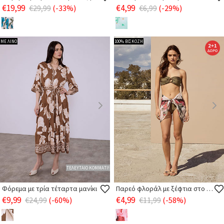
€19,99
€4,99
€29,99
(-33%)
€6,99
(-29%)
ΜΕ ΛΙΝΟ
100% ΒΙΣΚΟΖΗ
ΤΕΛΕΥΤΑΙΟ ΚΟΜΜΑΤΙ!
Φόρεμα με τρία τέταρτα μανίκι
Παρεό φλοράλ με ξέφτια στο τελείωμα
€9,99
€4,99
€24,99
(-60%)
€11,99
(-58%)