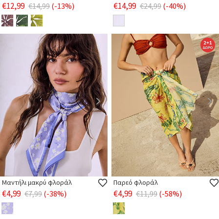
€12,99
€14,99
€14,99
(-13%)
€24,99
(-40%)
Μαντήλι μακρύ φλοράλ
Παρεό φλοράλ
€4,99
€4,99
€7,99
(-38%)
€11,99
(-58%)