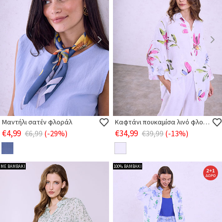
Μαντήλι σατέν φλοράλ
Καφτάνι πουκαμίσα λινό φλοράλ
€4,99
€34,99
€6,99
(-29%)
€39,99
(-13%)
ΜΕ ΒΑΜΒΑΚΙ
100% ΒΑΜΒΑΚΙ