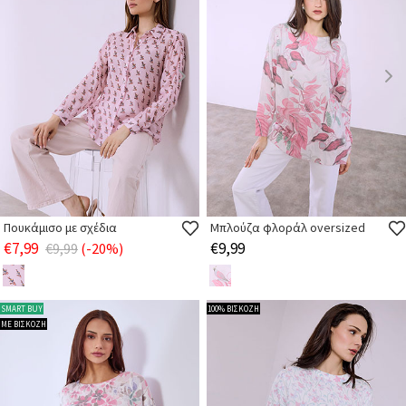
Πουκάμισο με σχέδια
Μπλούζα φλοράλ oversized
€7,99
€9,99
€9,99
(-20%)
SMART BUY
100% ΒΙΣΚΟΖΗ
ΜΕ ΒΙΣΚΟΖΗ