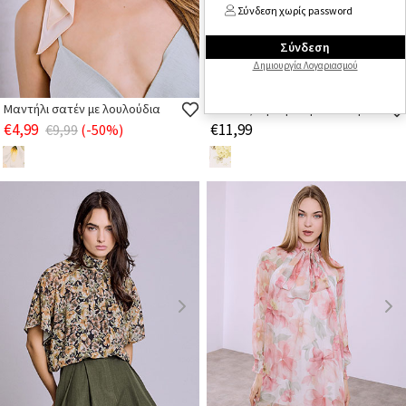
Σύνδεση χωρίς password
Σύνδεση
Δημιουργία Λογαριασμού
Μαντήλι σατέν με λουλούδια
Μπλούζα φλοράλ με πλισέ γιακά
€4,99
€11,99
€9,99
(-50%)