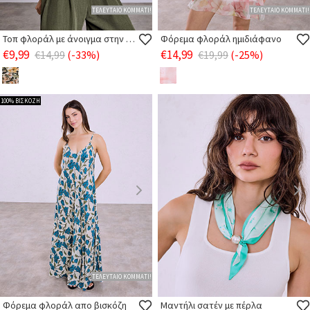
ΤΕΛΕΥΤΑΙΟ ΚΟΜΜΑΤΙ!
ΤΕΛΕΥΤΑΙΟ ΚΟΜΜΑΤΙ!
Τοπ φλοράλ με άνοιγμα στην πλάτη
Φόρεμα φλοράλ ημιδιάφανο
€9,99
€14,99
€14,99
(-33%)
€19,99
(-25%)
100% ΒΙΣΚΟΖΗ
ΤΕΛΕΥΤΑΙΟ ΚΟΜΜΑΤΙ!
Φόρεμα φλοράλ απο βισκόζη
Μαντήλι σατέν με πέρλα