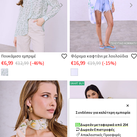
ΤΕΛΕΥΤΑΙΟ ΚΟΜΜΑΤΙ!
Πουκάμισο εμπριμέ
Φόρεμα καφτάνι με λουλούδια
€6,99
€16,99
€12,99
(-46%)
€19,99
(-15%)
SMART BUY
✕
Συνδέσου για καλύτερη εμπειρία
Δωρεάν μεταφορικά από 25€
Δωρεάν Επιστροφές
Αποκλειστικές Προσφορές