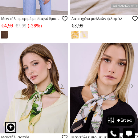
ΤΕΛΕΥΤΑΙΟ ΚΟΜΜΑΤΙ!
Μαντήλι εμπριμέ με διαβάθμιση χρώματος
Λαστιχάκι μαλλιών φλοράλ
€4,99
€3,99
€7,99
(-38%)
Φίλτρα
Μαντήλι σατέν
Μαντήλι εμπριμέ με λουλούδια