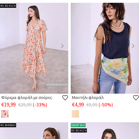
ΜΕ ΒΙΣΚΟΖΗ
ΑΠΟΜΕΝΟΥΝ ΛΙΓΑ
Φόρεμα φλοράλ με σούρες
Μαντήλι φλοράλ
€19,99
€4,99
€29,99
(-33%)
€9,99
(-50%)
ΜΕ ΒΑΜΒΑΚΙ
SMART BUY
ΜΕ ΒΙΣΚΟΖΗ