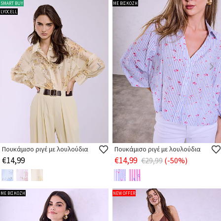
SMART BUY
ΜΕ ΒΙΣΚΟΖΗ
LYOCELL
Πουκάμισο ριγέ με λουλούδια
Πουκάμισο ριγέ με λουλούδια
€14,99
€14,99
€29,99
(-50%)
ΜΕ ΒΙΣΚΟΖΗ
NEW OFFER