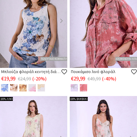
ΤΕΛΕΥΤΑΙΟ ΚΟΜΜΑΤΙ!
ΑΠΟΜΕΝΟΥΝ ΛΙΓΑ
Μπλούζα φλοράλ κεντητή διάτρητη
Πουκάμισο λινό φλοράλ
€19,99
€29,99
€24,99
(-20%)
€49,99
(-40%)
100% ΛΙΝΟ
100% ΒΑΜΒΑΚΙ