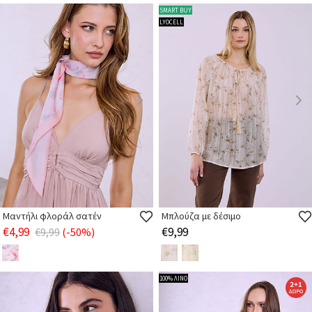
SMART BUY
LYOCELL
Μαντήλι φλοράλ σατέν
Μπλούζα με δέσιμο
€4,99
€9,99
€9,99
(-50%)
100% ΛΙΝΟ