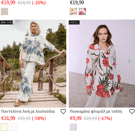
€19,99
€19,99
€24,99
(-20%)
100% ΛΙΝΟ
LYOCELL
Παντελόνα λινή με λουλούδια
Πουκαμίσα φλοράλ με τσέπη
€16,99
€9,99
€39,99
(-58%)
€29,99
(-67%)