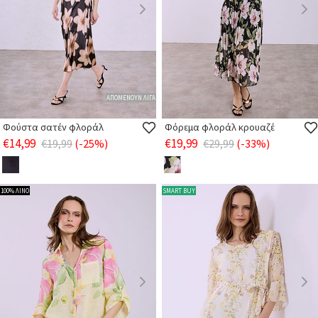
ΑΠΟΜΕΝΟΥΝ ΛΙΓΑ
Φούστα σατέν φλοράλ
Φόρεμα φλοράλ κρουαζέ
€14,99
€19,99
€19,99
(-25%)
€29,99
(-33%)
100% ΛΙΝΟ
SMART BUY