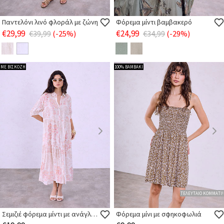
Παντελόνι λινό φλοράλ με ζώνη
Φόρεμα μίντι βαμβακερό
€29,99
€24,99
€39,99
(-25%)
€34,99
(-29%)
ΜΕ ΒΙΣΚΟΖΗ
100% ΒΑΜΒΑΚΙ
ΤΕΛΕΥΤΑΙΟ ΚΟΜΜΑΤΙ!
Σεμιζιέ φόρεμα μίντι με ανάγλυφο ύφασμα
Φόρεμα μίνι με σφηκοφωλιά