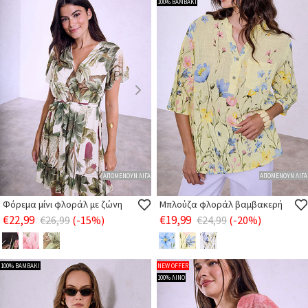
100% ΒΑΜΒΑΚΙ
ΑΠΟΜΕΝΟΥΝ ΛΙΓΑ
ΑΠΟΜΕΝΟΥΝ ΛΙΓΑ
Φόρεμα μίνι φλοράλ με ζώνη
Μπλούζα φλοράλ βαμβακερή
€22,99
€19,99
€26,99
(-15%)
€24,99
(-20%)
100% ΒΑΜΒΑΚΙ
NEW OFFER
100% ΛΙΝΟ