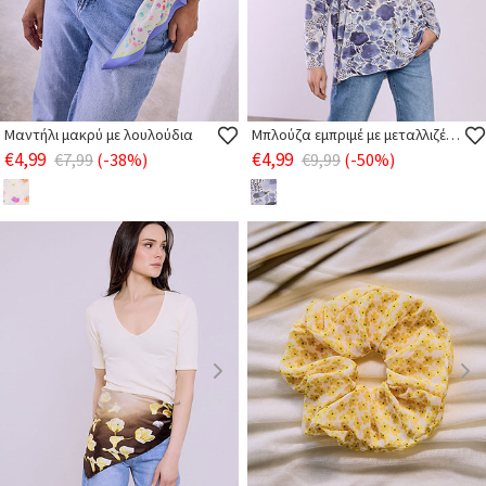
Μαντήλι μακρύ με λουλούδια
Μπλούζα εμπριμέ με μεταλλιζέ λεπτομέρειες
€4,99
€4,99
€7,99
(-38%)
€9,99
(-50%)