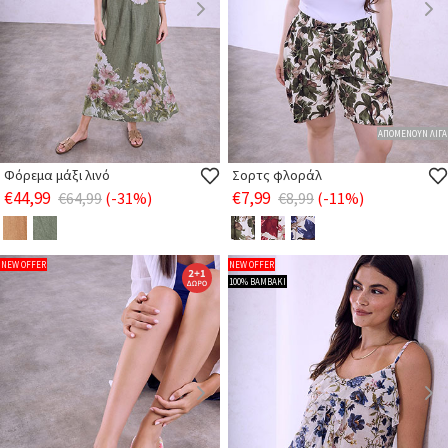
ΑΠΟΜΕΝΟΥΝ ΛΙΓΑ
Φόρεμα μάξι λινό
Σορτς φλοράλ
€44,99
€7,99
€64,99
(-31%)
€8,99
(-11%)
NEW OFFER
NEW OFFER
100% ΒΑΜΒΑΚΙ