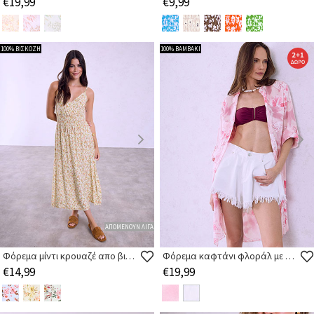
€19,99
€9,99
100% ΒΙΣΚΟΖΗ
100% ΒΑΜΒΑΚΙ
ΑΠΟΜΕΝΟΥΝ ΛΙΓΑ
Φόρεμα μίντι κρουαζέ απο βισκόζη
Φόρεμα καφτάνι φλοράλ με τσέπες
€14,99
€19,99