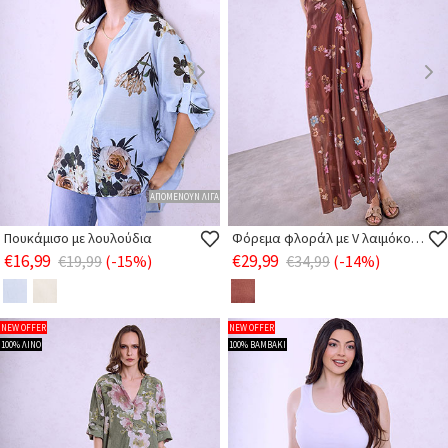
ΑΠΟΜΕΝΟΥΝ ΛΙΓΑ
Πουκάμισο με λουλούδια
Φόρεμα φλοράλ με V λαιμόκοψη
€16,99
€29,99
€19,99
(-15%)
€34,99
(-14%)
NEW OFFER
NEW OFFER
100% ΛΙΝΟ
100% ΒΑΜΒΑΚΙ