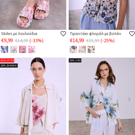
Slides με λουλούδια
Τιραντάκι φλοράλ με βολάν
€9,99
€14,99
€14,99
(-33%)
€19,99
(-25%)
NEW OFFER
100% ΛΙΝΟ
100% ΒΑΜΒΑΚΙ