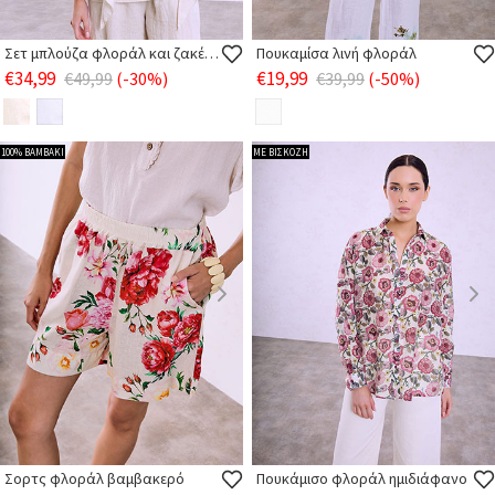
Σετ μπλούζα φλοράλ και ζακέτα
Πουκαμίσα λινή φλοράλ
€34,99
€19,99
€49,99
(-30%)
€39,99
(-50%)
100% ΒΑΜΒΑΚΙ
ΜΕ ΒΙΣΚΟΖΗ
Σορτς φλοράλ βαμβακερό
Πουκάμισο φλοράλ ημιδιάφανο