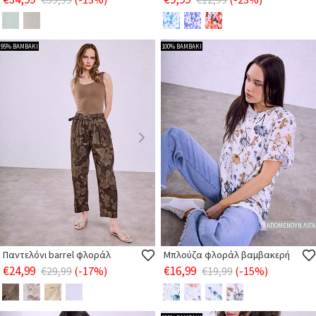
95% ΒΑΜΒΑΚΙ
100% ΒΑΜΒΑΚΙ
ΑΠΟΜΕΝΟΥΝ ΛΙΓΑ
Παντελόνι barrel φλοράλ
Μπλούζα φλοράλ βαμβακερή
€24,99
€16,99
€29,99
(-17%)
€19,99
(-15%)