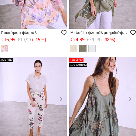
Πουκάμισο φλοράλ
Μπλούζα φλοράλ με ημιδιάφανο τελείωμα
€16,99
€24,99
€19,99
(-15%)
€39,99
(-38%)
100% ΛΙΝΟ
NEW OFFER
100% ΒΑΜΒΑΚΙ