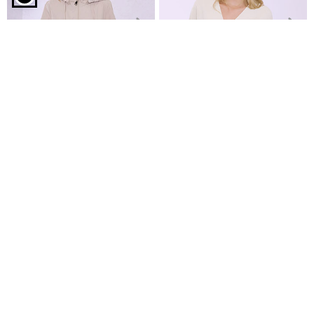
Σακάκι λινό με τσέπες σε μπεζ
Μπουφάν διπλής όψης
Ζακέτα με κουμπιά ήλιος
€39,99
αστερίας
€19,99
Είδες πρόσφατα