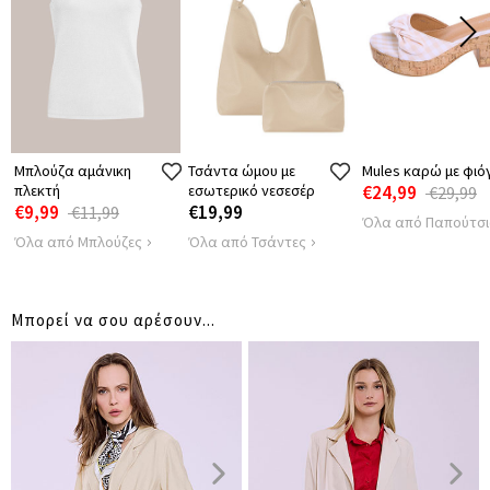
ΠΕΡΙΦΕΡΕΙΑ
122
ΜΗΚΟΣ
76
ΑΠΟΣΤΑΣΗ
52
ΩΜΩΝ
Μπλούζα αμάνικη
Τσάντα ώμου με
Mules καρώ με φιό
πλεκτή
εσωτερικό νεσεσέρ
€24,99
€29,99
€9,99
€19,99
€11,99
Όλα από Παπούτσ
Όλα από Μπλούζες
Όλα από Τσάντες
Μπορεί να σου αρέσουν...