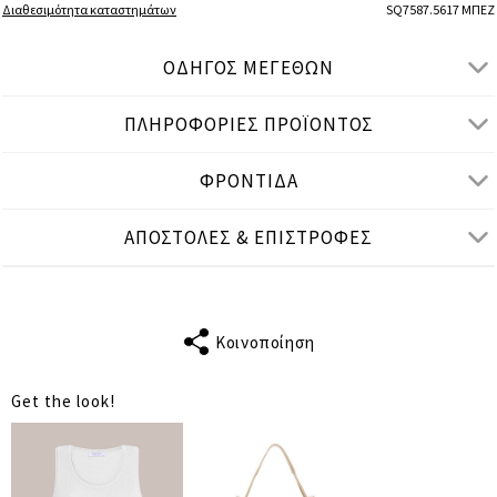
Διαθεσιμότητα καταστημάτων
SQ7587.5617 ΜΠΕΖ
ΟΔΗΓΟΣ ΜΕΓΕΘΩΝ
ΠΛΗΡΟΦΟΡΙΕΣ ΠΡΟΪΟΝΤΟΣ
● ΧΑΛΑΡΗ ΕΦΑΡΜΟΓΗ
● Το μοντέλο είναι 1,77 μ/ ύψος και φοράει One Size
ΦΡΟΝΤΙΔΑ
Μετρήσεις προϊόντος
ΑΠΟΣΤΟΛΕΣ & ΕΠΙΣΤΡΟΦΕΣ
cm
in
One Size
ΤΑΙΡΙΑΖΕΙ ΣΕ
S-L
ΜΗΚΟΣ
Κοινοποίηση
57
ΜΑΝΙΚΙΟΥ
Get the look!
ΣΤΗΘΟΣ
118
ΜΕΣΗ
118