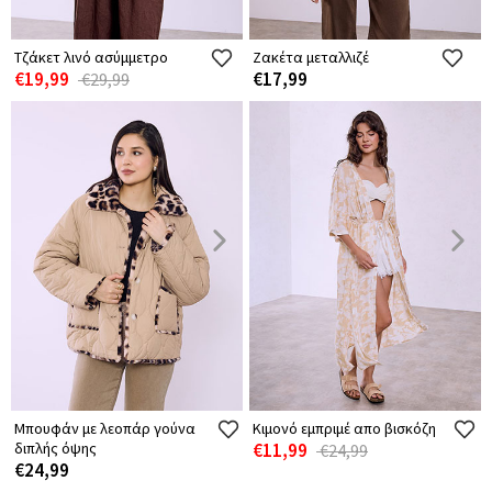
Τζάκετ λινό ασύμμετρο
Ζακέτα μεταλλιζέ
€19,99
€17,99
€29,99
Μπουφάν με λεοπάρ γούνα
Κιμονό εμπριμέ απο βισκόζη
διπλής όψης
€11,99
€24,99
€24,99