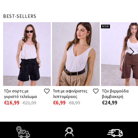
BEST-SELLERS
NEW
Τζιν σορτς με
Τοπ με αφινίριστες
Τζιν βερμούδα
γυριστό τελείωμα
λεπτομέρειες
βαμβακερή
€16,99
€6,99
€24,99
€21,99
€8,99