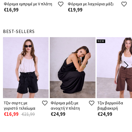
Φόρεμα εμπριμέ με V πλάτη
Φόρεμα με λαχούρια μάξι
€16,99
€19,99
BEST-SELLERS
NEW
Τζιν σορτς με
Φόρεμα μάξι με
Τζιν βερμούδα
γυριστό τελείωμα
ανοιχτή V πλάτη
βαμβακερή
€16,99
€24,99
€24,99
€21,99