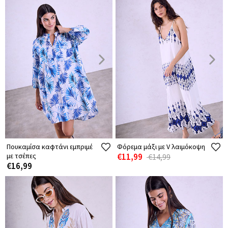
Πουκαμίσα καφτάνι εμπριμέ
Φόρεμα μάξι με V λαιμόκοψη
με τσέπες
€11,99
€14,99
€16,99