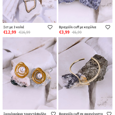
Σετ με 3 κολιέ
Βραχιόλι cuff με κοχύλια
€12,99
€3,99
€16,99
€6,99
Σκουλαρίκια τριαντάφυλλο
Βραχιόλι cuff σε ακανόνιστο