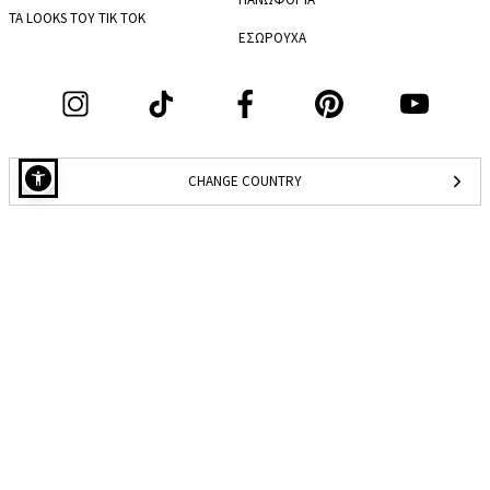
ΤΑ LOOKS ΤΟΥ TIK TOK
ΕΣΩΡΟΥΧΑ
CHANGE COUNTRY
Σετ 3 βραχιολιών cuff σε χρυσαφί
CRISTORE A.E., Οδός Πλούτωνος 17, Αιγάλεω Αττικής, ΤΚ 12241.
©2026 Celestino All
Α.Φ.Μ.: 800809731, ΔΟΥ: ΚΕΦΟΔΕ ΑΤΤΙΚΗΣ, ΓΕΜΗ 141608301000.
Rights Reserved