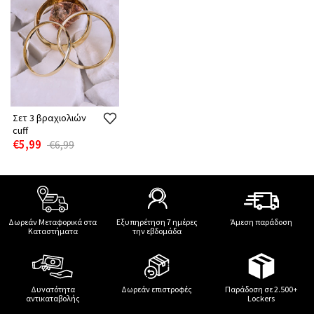
Σετ 3 βραχιολιών
cuff
€5,99
€6,99
Δωρεάν Μεταφορικά στα
Εξυπηρέτηση 7 ημέρες
Άμεση παράδοση
Καταστήματα
την εβδομάδα
Δυνατότητα
Δωρεάν επιστροφές
Παράδοση σε 2.500+
αντικαταβολής
Lockers