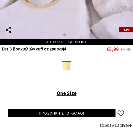
-14%
ΑΠΟΚΛΕΙΣΤΙΚΑ ONLINE
€5,99
Σετ 3 βραχιολιών cuff σε χρυσαφί
€6,99
One Size
ΠΡΟΣΘΗΚΗ ΣΤΟ ΚΑΛΑΘΙ
SQ1018.A113 ΧΡΥΣΑΦΙ