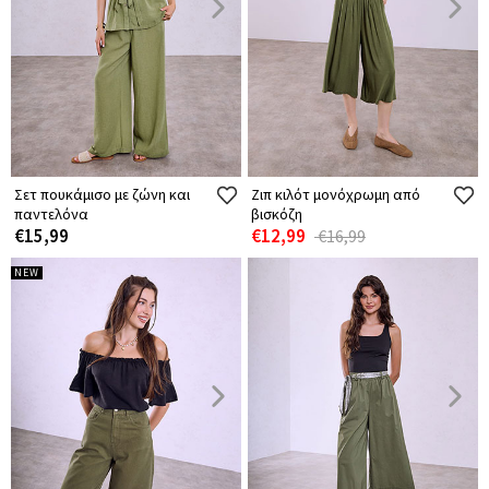
Σετ πουκάμισο με ζώνη και
Ζιπ κιλότ μονόχρωμη από
παντελόνα
βισκόζη
€15,99
€12,99
€16,99
NEW