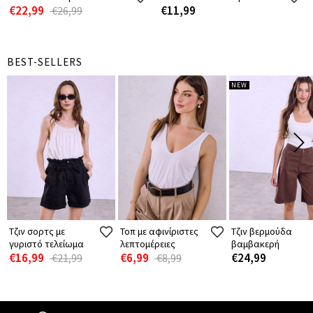
€22,99
€11,99
€26,99
BEST-SELLERS
NEW
Τζιν σορτς με
Τοπ με αφινίριστες
Τζιν βερμούδα
γυριστό τελείωμα
λεπτομέρειες
βαμβακερή
€16,99
€6,99
€24,99
€21,99
€8,99