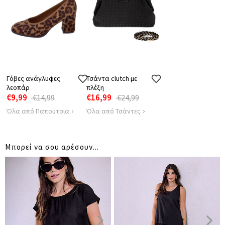
84
87
ΩΜΩΝ
ΜΗΚΟΣ ΚΑΤΩ
100
100
ΜΕΡΟΥΣ
ΜΗΚΟΣ ΠΛΑΤΗΣ
89
92
ΜΕΣΗ
140
148
Γόβες ανάγλυφες
ΜΠΛΟΥΖΑΣ
Τσάντα clutch με
λεοπάρ
πλέξη
ΜΕΣΗ ΚΑΤΩ
€9,99
€16,99
70
74
€14,99
€24,99
ΜΕΡΟΥΣ
Όλα από Παπούτσια
Όλα από Τσάντες
Μπορεί να σου αρέσουν...