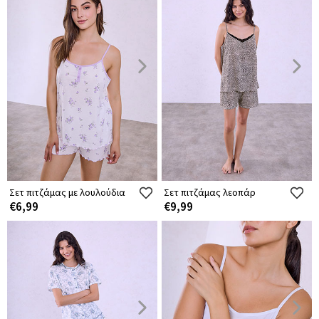
Σετ πιτζάμας με λουλούδια
Σετ πιτζάμας λεοπάρ
€6,99
€9,99