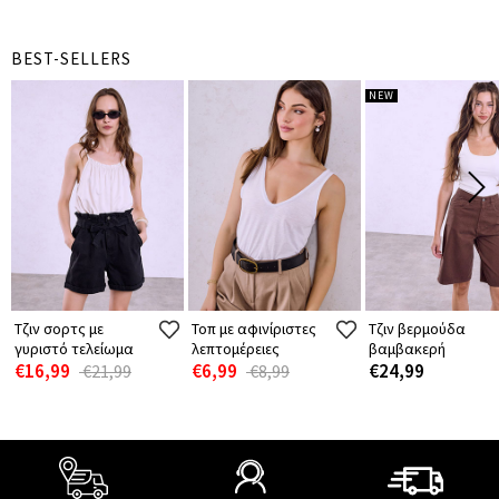
BEST-SELLERS
NEW
Τζιν σορτς με
Τοπ με αφινίριστες
Τζιν βερμούδα
γυριστό τελείωμα
λεπτομέρειες
βαμβακερή
€16,99
€6,99
€24,99
€21,99
€8,99