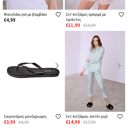
Φανελάκι ριπ με βαμβάκι
Σετ πιτζάμες εμπριμέ με
€4,99
τιράντες
€11,99
€14,99
Σαγιονάρες μονόχρωμες
Σετ πιτζάμας σατέν ριγέ
€3,99
€14,99
€4,99
€17,99