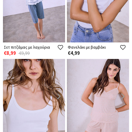
Σετ πιτζάμας με λαχούρια
Φανελάκι με βαμβάκι
€8,99
€4,99
€9,99