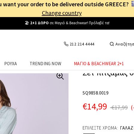
 want your order to be delivered outside GREECE?
Change country
Δωρεάν Μεταφορικά
από
25€
! Συνδέσου κι επωφελήσου
καθημερινά
!
212 214 4444
Αναζήτη
ΡΟΥΧΑ
TRENDING NOW
ΜΑΓΙΟ & BEACHWEAR 2+1
Σετ πιτζάμας σ
SQ9858.0019
€14,99
€17,99
(
ΕΠΙΛΕΞΤΕ ΧΡΩΜΑ:
ΓΑΛΑΖ