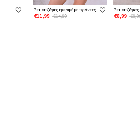
Σετ πιτζάμες εμπριμέ με τιράντες
Σετ πιτζάμας
€11,99
€8,99
€14,99
€9,9