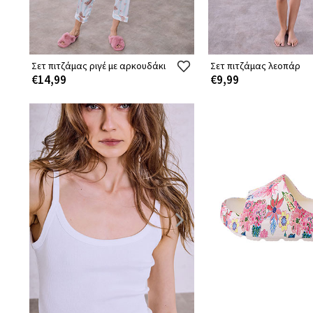
Σετ πιτζάμας ριγέ με αρκουδάκι
Σετ πιτζάμας λεοπάρ
€14,99
€9,99