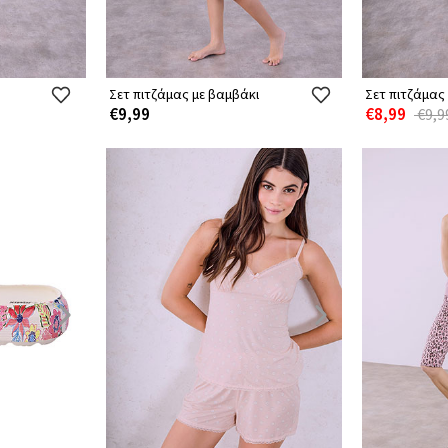
Σετ πιτζάμας με βαμβάκι
Σετ πιτζάμας
€9,99
€8,99
€9,9