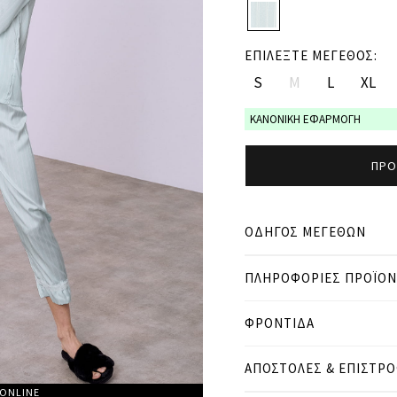
ΕΠΙΛΕΞΤΕ ΜΕΓΕΘΟΣ:
S
M
L
XL
ΚΑΝΟΝΙΚΗ ΕΦΑΡΜΟΓΗ
ΠΡΟ
ΟΔΗΓΟΣ ΜΕΓΕΘΩΝ
ΠΛΗΡΟΦΟΡΙΕΣ ΠΡΟΪΟ
● ΚΑΝΟΝΙΚΗ ΕΦΑΡΜΟΓΗ
● Το μοντέλο είναι 1,77 
ΦΡΟΝΤΙΔΑ
Μετρήσεις προϊόντος
ΑΠΟΣΤΟΛΕΣ & ΕΠΙΣΤΡ
cm
in
S
 ONLINE