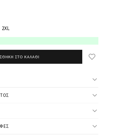
2XL
ΣΘΗΚΗ ΣΤΟ ΚΑΛΑΘΙ
ΝΤΟΣ
μ/ ύψος και φοράει S
ΟΦΕΣ
M
L
XL
2XL