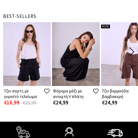
BEST-SELLERS
NEW
Τζιν σορτς με
Φόρεμα μάξι με
Τζιν βερμούδα
γυριστό τελείωμα
ανοιχτή V πλάτη
βαμβακερή
€16,99
€24,99
€24,99
€21,99