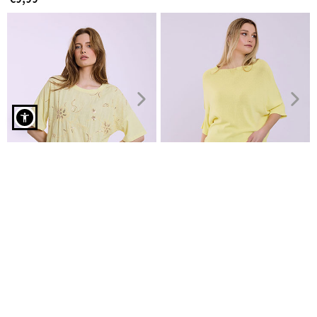
T-shirt με κροσέ λουλούδια σε κίτρινο
Μπλούζα με παγιέτες
Μπλούζα με λεπτή πλέξη
€11,99
€14,99
€22,99