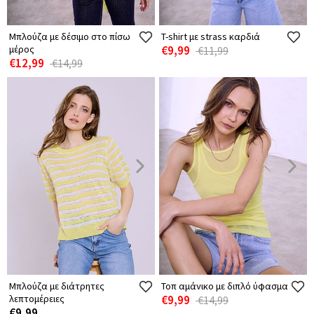
Μπλούζα με δέσιμο στο πίσω
T-shirt με strass καρδιά
μέρος
€9,99
€11,99
€12,99
€14,99
Μπλούζα με διάτρητες
Τοπ αμάνικο με διπλό ύφασμα
λεπτομέρειες
€9,99
€14,99
€9,99