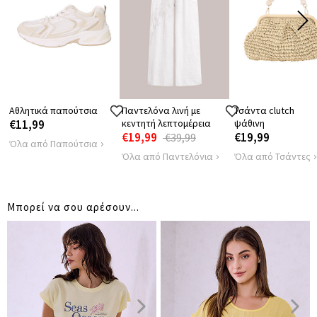
40
41
ΩΜΩΝ
ΠΕΡΙΦΕΡΕΙΑ
94
96
Αθλητικά παπούτσια
Παντελόνα λινή με
Τσάντα clutch
€11,99
κεντητή λεπτομέρεια
ψάθινη
€19,99
€19,99
€39,99
Όλα από Παπούτσια
Όλα από Παντελόνια
Όλα από Τσάντες
Μπορεί να σου αρέσουν...