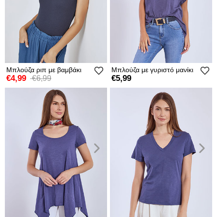
Μπλούζα ριπ με βαμβάκι
Μπλούζα με γυριστό μανίκι
€4,99
€5,99
€6,99