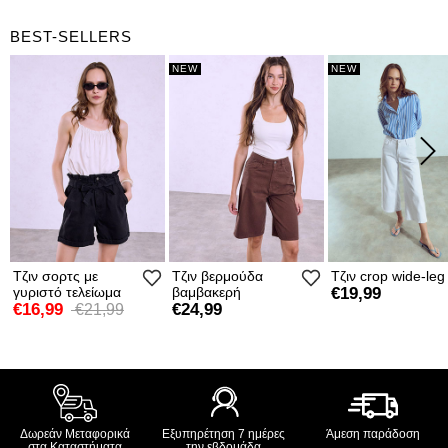
BEST-SELLERS
NEW
NEW
Τζιν σορτς με
Τζιν βερμούδα
Τζιν crop wide-leg
γυριστό τελείωμα
βαμβακερή
€19,99
€16,99
€24,99
€21,99
Δωρεάν Μεταφορικά
Εξυπηρέτηση 7 ημέρες
Άμεση παράδοση
στα Καταστήματα
την εβδομάδα