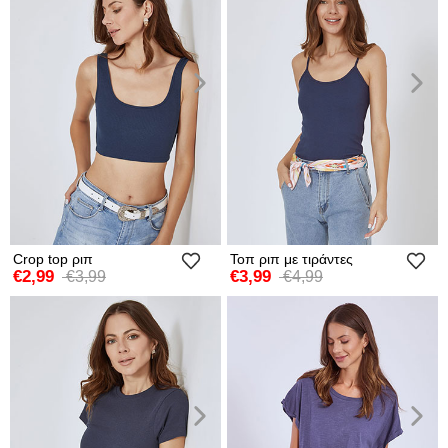
Crop top ριπ
Τοπ ριπ με τιράντες
€2,99
€3,99
€3,99
€4,99