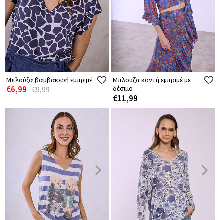
Μπλούζα βαμβακερή εμπριμέ
Μπλούζα κοντή εμπριμέ με
€6,99
δέσιμο
€9,99
€11,99