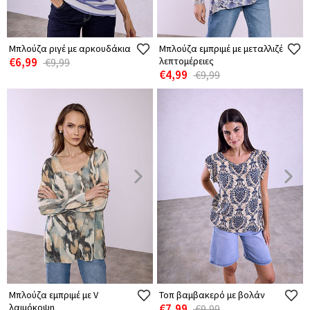
Μπλούζα ριγέ με αρκουδάκια
Μπλούζα εμπριμέ με μεταλλιζέ
€6,99
λεπτομέρειες
€9,99
€4,99
€9,99
Μπλούζα εμπριμέ με V
Τοπ βαμβακερό με βολάν
λαιμόκοψη
€7,99
€9,99