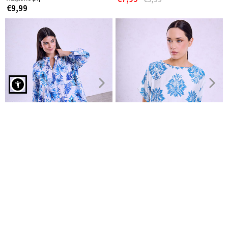
€9,99
Τοπ εμπριμέ με βολάν μανίκι σε μπλε
Πουκαμίσα καφτάνι εμπριμέ
Μπλούζα εμπριμέ με δέσιμο
με τσέπες
στο πλάι
€16,99
€9,99