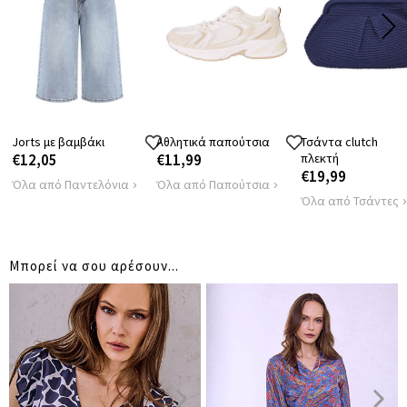
36
37
ΩΜΩΝ
ΠΕΡΙΦΕΡΕΙΑ
116
120
Jorts με βαμβάκι
Αθλητικά παπούτσια
Τσάντα clutch
€12,05
€11,99
πλεκτή
€19,99
Όλα από Παντελόνια
Όλα από Παπούτσια
Όλα από Τσάντες
Μπορεί να σου αρέσουν...