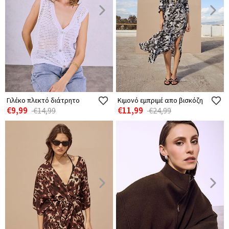
Γιλέκο πλεκτό διάτρητο
Κιμονό εμπριμέ απο βισκόζη
€9,99
€11,99
€14,99
€24,99