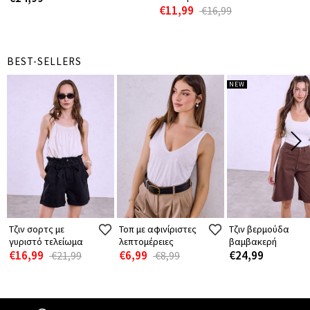
€11,99
€16,99
BEST-SELLERS
NEW
Τζιν σορτς με
Τοπ με αφινίριστες
Τζιν βερμούδα
γυριστό τελείωμα
λεπτομέρειες
βαμβακερή
€16,99
€6,99
€24,99
€21,99
€8,99