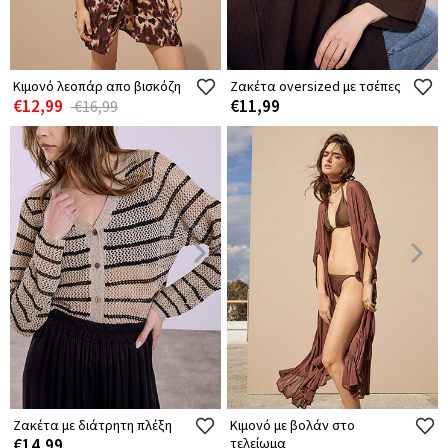
Κιμονό λεοπάρ απο βισκόζη
Ζακέτα oversized με τσέπες
€12,99
€11,99
€16,99
Ζακέτα με διάτρητη πλέξη
Κιμονό με βολάν στο
€14,99
τελείωμα