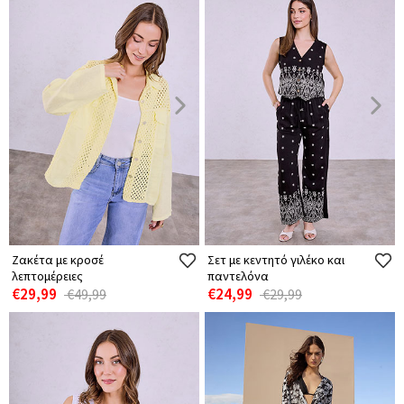
Ζακέτα με κροσέ
Σετ με κεντητό γιλέκο και
λεπτομέρειες
παντελόνα
€29,99
€24,99
€49,99
€29,99