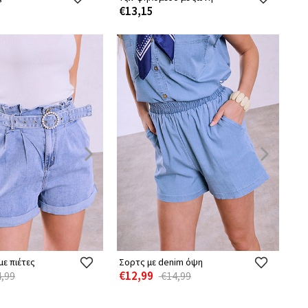
€13,15
ε πιέτες
Σορτς με denim όψη
€12,99
,99
€14,99