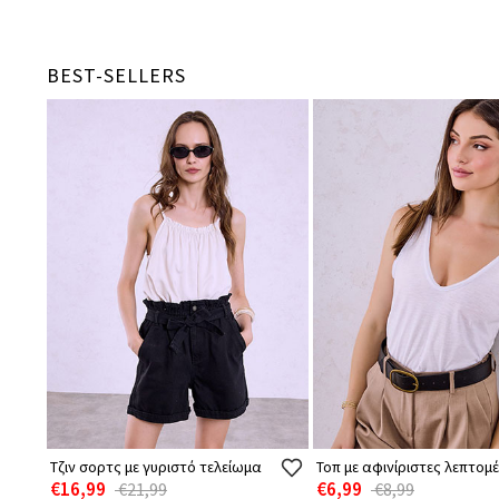
BEST-SELLERS
Τζιν σορτς με γυριστό τελείωμα
Τοπ με αφινίριστες λεπτομέ
€16,99
€6,99
€21,99
€8,99