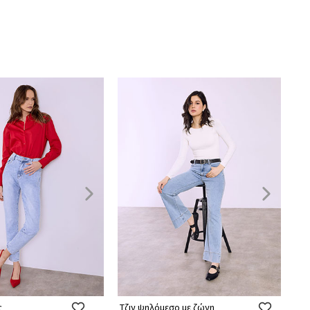
ς
Τζιν ψηλόμεσο με ζώνη