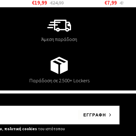
€19,99
€7,99
€24,99
€9,99
Άμεση παράδοση
Παράδοση σε 2.500+ Lockers
υ
,
πολιτική cookies
του ιστότοπου