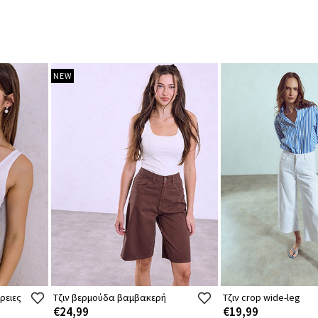
NEW
ρειες
Τζιν βερμούδα βαμβακερή
Τζιν crop wide-leg
€24,99
€19,99