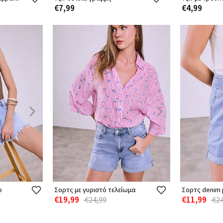
€7,99
€4,99
ο
Σορτς με γυριστό τελείωμα
Σορτς denim μ
€19,99
€11,99
€24,99
€24