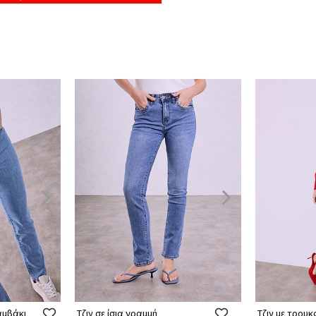
βαμβάκι
Τζιν σε ίσια γραμμή
Τζιν με τρουκ