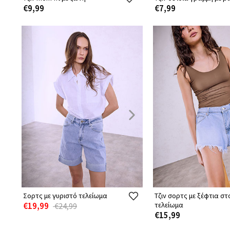
€9,99
€7,99
Σορτς με γυριστό τελείωμα
Τζιν σορτς με ξέφτια στ
€19,99
τελείωμα
€24,99
€15,99