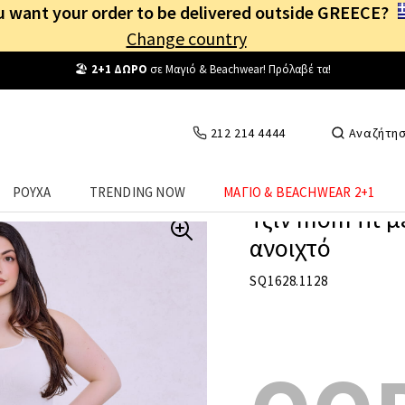
 want your order to be delivered outside GREECE?
Change country
Δωρεάν Μεταφορικά
από
25€
! Συνδέσου κι επωφελήσου
καθημερινά
!
212 214 4444
Αναζήτη
ΡΟΥΧΑ
TRENDING NOW
ΜΑΓΙΟ & BEACHWEAR 2+1
Τζιν mom fit μ
ανοιχτό
SQ1628.1128