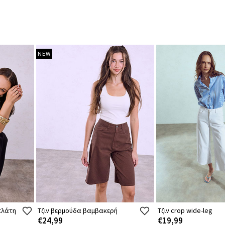
NEW
πλάτη
Τζιν βερμούδα βαμβακερή
Τζιν crop wide-leg
€24,99
€19,99