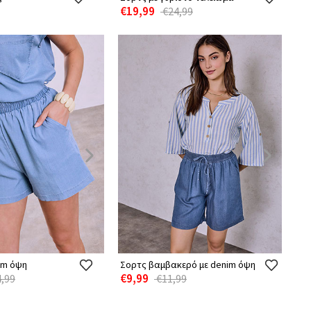
€19,99
€24,99
im όψη
Σορτς βαμβακερό με denim όψη
€9,99
,99
€11,99