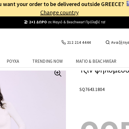
 want your order to be delivered outside GREECE?
Change country
Δωρεάν Μεταφορικά
από
25€
! Συνδέσου κι επωφελήσου
καθημερινά
!
212 214 4444
Αναζήτη
ΡΟΥΧΑ
TRENDING NOW
ΜΑΓΙΟ & BEACHWEAR
Τζιν ψηλόμεσο
SQ7643.1804