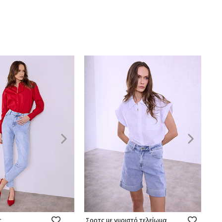
ς
Σορτς με γυριστό τελείωμα