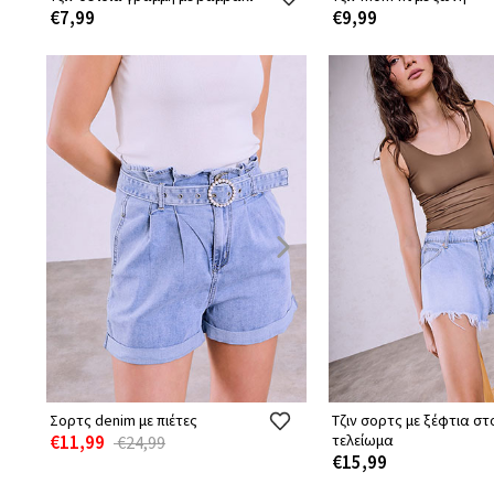
€7,99
€9,99
Σορτς denim με πιέτες
Τζιν σορτς με ξέφτια στ
€11,99
τελείωμα
€24,99
€15,99