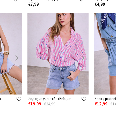
€7,99
€4,99
ο
Σορτς με γυριστό τελείωμα
Σορτς με den
€19,99
€12,99
€24,99
€14