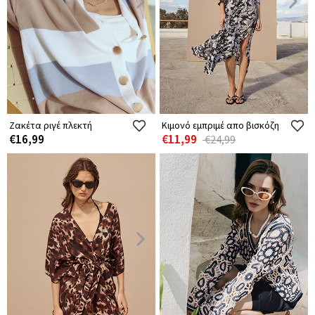
Ζακέτα ριγέ πλεκτή
Κιμονό εμπριμέ απο βισκόζη
€16,99
€11,99
€24,99