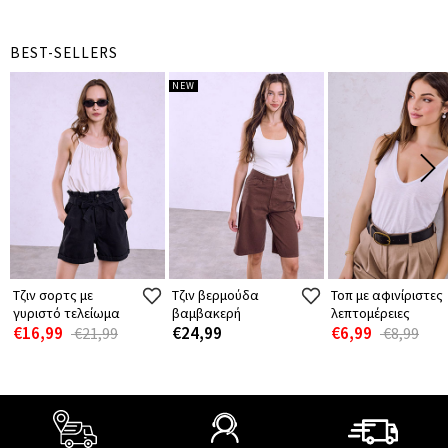
BEST-SELLERS
NEW
Τζιν σορτς με
Τζιν βερμούδα
Τοπ με αφινίριστες
γυριστό τελείωμα
βαμβακερή
λεπτομέρειες
€16,99
€24,99
€6,99
€21,99
€8,99