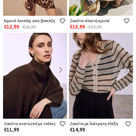
Κιμονό λεοπάρ απο βισκόζη
Ζακέτα πλεκτή κροσέ
€12,99
€16,99
€16,99
€19,99
Ζακέτα oversized με τσέπες
Ζακέτα με διάτρητη πλέξη
€11,99
€14,99